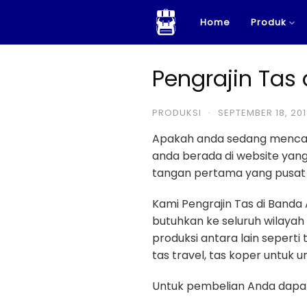
Skip
Home
Produk
to
content
Pengrajin Tas
PRODUKSI
·
SEPTEMBER 18, 20
Apakah anda sedang menca
anda berada di website ya
tangan pertama yang pusat p
Kami Pengrajin Tas di Band
butuhkan ke seluruh wilayah
produksi antara lain seperti 
tas travel, tas koper untuk umr
Untuk pembelian Anda dapat