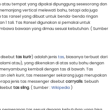
 atau tempat yang dipakai dipunggung sesesorang dan
g memanjang vertical melewati bahu, tetapi ada juga
 tas ransel yang dibuat untuk benda-benda ringan
1 tali. Tas Ransel digunakan si pemakai untuk
awa bawaan yang dimau sesuai kebutuhan. ( Sumber
 disebut
tas kurir
) adalah jenis
tas
, biasanya terbuat dari
k alami atau), yang dikenakan di atas satu bahu dengan
an menyambung kembali dengan tas di bawah. Tas
an oleh kurir, tas messenger sekarang juga merupakan
erapa jenis tas messenger disebut
carryalls
. Sebuah
 disebut
tas sling
. ( Sumber :
Wikipedia
)
n pemesanan tas sesuai dengan kebutuhan yang bisa