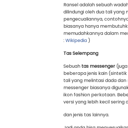
Ransel adalah sebuah wadah
dilindungi oleh dua tali yan
pengecualiannya, contohnya
biasanya hanya membutuhkan 
memudahkannya dalam memb
:
Wikipedia
)
Tas Selempang
Sebuah
tas messenger
(juga
beberapa jenis kain (sinteti
tali yang melintasi dada d
messenger biasanya digunak
ikon fashion perkotaan. Beb
versi yang lebih kecil sering
dan jenis tas lainnya.
Jadi anda bisa menyesuaika