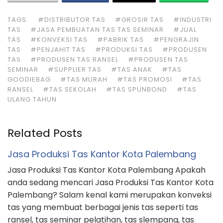
TAGS:
#DISTRIBUTOR TAS
#GROSIR TAS
#INDUSTRI
TAS
#JASA PEMBUATAN TAS TAS SEMINAR
#JUAL
TAS
#KONVEKSI TAS
#PABRIK TAS
#PENGRAJIN
TAS
#PENJAHIT TAS
#PRODUKSI TAS
#PRODUSEN
TAS
#PRODUSEN TAS RANSEL
#PRODUSEN TAS
SEMINAR
#SUPPLIER TAS
#TAS ANAK
#TAS
GOODIEBAG
#TAS MURAH
#TAS PROMOSI
#TAS
RANSEL
#TAS SEKOLAH
#TAS SPUNBOND
#TAS
ULANG TAHUN
Related Posts
Jasa Produksi Tas Kantor Kota Palembang
Jasa Produksi Tas Kantor Kota Palembang Apakah
anda sedang mencari Jasa Produksi Tas Kantor Kota
Palembang? Salam kenal kami merupakan konveksi
tas yang membuat berbagai jenis tas seperti tas
ransel, tas seminar pelatihan, tas slempang, tas