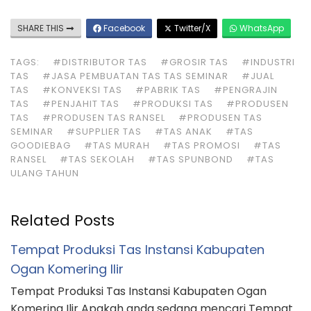
SHARE THIS
Facebook
Twitter/X
WhatsApp
TAGS:
#DISTRIBUTOR TAS
#GROSIR TAS
#INDUSTRI
TAS
#JASA PEMBUATAN TAS TAS SEMINAR
#JUAL
TAS
#KONVEKSI TAS
#PABRIK TAS
#PENGRAJIN
TAS
#PENJAHIT TAS
#PRODUKSI TAS
#PRODUSEN
TAS
#PRODUSEN TAS RANSEL
#PRODUSEN TAS
SEMINAR
#SUPPLIER TAS
#TAS ANAK
#TAS
GOODIEBAG
#TAS MURAH
#TAS PROMOSI
#TAS
RANSEL
#TAS SEKOLAH
#TAS SPUNBOND
#TAS
ULANG TAHUN
Related Posts
Tempat Produksi Tas Instansi Kabupaten
Ogan Komering Ilir
Tempat Produksi Tas Instansi Kabupaten Ogan
Komering Ilir Apakah anda sedang mencari Tempat