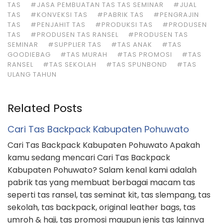
TAS
#JASA PEMBUATAN TAS TAS SEMINAR
#JUAL
TAS
#KONVEKSI TAS
#PABRIK TAS
#PENGRAJIN
TAS
#PENJAHIT TAS
#PRODUKSI TAS
#PRODUSEN
TAS
#PRODUSEN TAS RANSEL
#PRODUSEN TAS
SEMINAR
#SUPPLIER TAS
#TAS ANAK
#TAS
GOODIEBAG
#TAS MURAH
#TAS PROMOSI
#TAS
RANSEL
#TAS SEKOLAH
#TAS SPUNBOND
#TAS
ULANG TAHUN
Related Posts
Cari Tas Backpack Kabupaten Pohuwato
Cari Tas Backpack Kabupaten Pohuwato Apakah
kamu sedang mencari Cari Tas Backpack
Kabupaten Pohuwato? Salam kenal kami adalah
pabrik tas yang membuat berbagai macam tas
seperti tas ransel, tas seminat kit, tas slempang, tas
sekolah, tas backpack, original leather bags, tas
umroh & haji, tas promosi maupun jenis tas lainnya