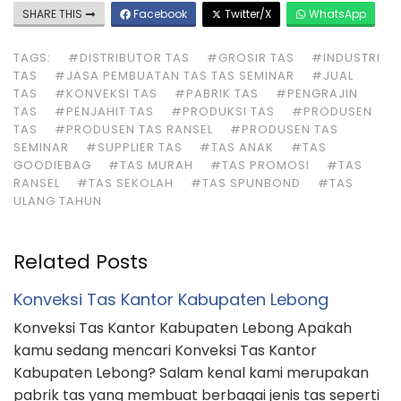
SHARE THIS
Facebook
Twitter/X
WhatsApp
TAGS:
#DISTRIBUTOR TAS
#GROSIR TAS
#INDUSTRI
TAS
#JASA PEMBUATAN TAS TAS SEMINAR
#JUAL
TAS
#KONVEKSI TAS
#PABRIK TAS
#PENGRAJIN
TAS
#PENJAHIT TAS
#PRODUKSI TAS
#PRODUSEN
TAS
#PRODUSEN TAS RANSEL
#PRODUSEN TAS
SEMINAR
#SUPPLIER TAS
#TAS ANAK
#TAS
GOODIEBAG
#TAS MURAH
#TAS PROMOSI
#TAS
RANSEL
#TAS SEKOLAH
#TAS SPUNBOND
#TAS
ULANG TAHUN
Related Posts
Konveksi Tas Kantor Kabupaten Lebong
Konveksi Tas Kantor Kabupaten Lebong Apakah
kamu sedang mencari Konveksi Tas Kantor
Kabupaten Lebong? Salam kenal kami merupakan
pabrik tas yang membuat berbagai jenis tas seperti