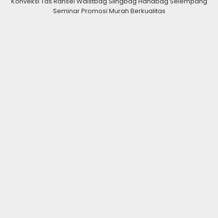
Konveksi Tas Ransel Waistbag Slingbag Handbag Selempang
Seminar Promosi Murah Berkualitas