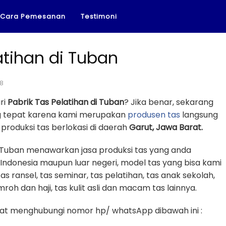
Cara Pemesanan
Testimoni
atihan di Tuban
18
ri
Pabrik Tas Pelatihan di Tuban
? Jika benar, sekarang
ng tepat karena kami merupakan
produsen tas
langsung
roduksi tas berlokasi di daerah
Garut, Jawa Barat.
i Tuban menawarkan jasa produksi tas yang anda
 Indonesia maupun luar negeri, model tas yang bisa kami
tas ransel, tas seminar, tas pelatihan, tas anak sekolah,
mroh dan haji, tas kulit asli dan macam tas lainnya.
t menghubungi nomor hp/ whatsApp dibawah ini :