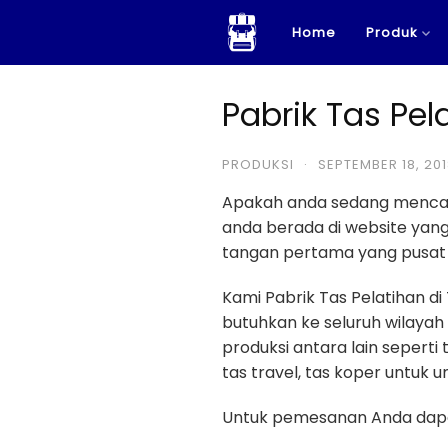
Skip
Home
Produk
to
content
Pabrik Tas Pel
PRODUKSI
·
SEPTEMBER 18, 20
Apakah anda sedang menca
anda berada di website ya
tangan pertama yang pusat p
Kami Pabrik Tas Pelatihan d
butuhkan ke seluruh wilayah
produksi antara lain seperti 
tas travel, tas koper untuk u
Untuk pemesanan Anda dapa