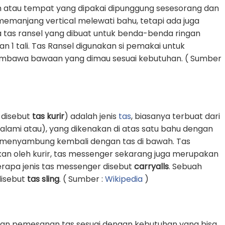
 atau tempat yang dipakai dipunggung sesesorang dan
g memanjang vertical melewati bahu, tetapi ada juga
 tas ransel yang dibuat untuk benda-benda ringan
1 tali. Tas Ransel digunakan si pemakai untuk
awa bawaan yang dimau sesuai kebutuhan. ( Sumber
 disebut
tas kurir
) adalah jenis
tas
, biasanya terbuat dari
k alami atau), yang dikenakan di atas satu bahu dengan
an menyambung kembali dengan tas di bawah. Tas
an oleh kurir, tas messenger sekarang juga merupakan
erapa jenis tas messenger disebut
carryalls
. Sebuah
 disebut
tas sling
. ( Sumber :
Wikipedia
)
an pemesanan tas sesuai dengan kebutuhan yang bisa