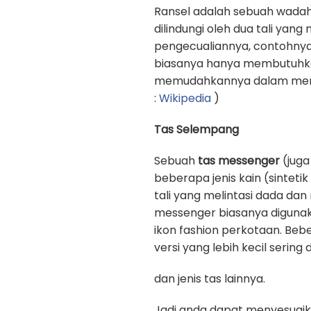
Ransel adalah sebuah wadah
dilindungi oleh dua tali yan
pengecualiannya, contohnya
biasanya hanya membutuhkan 
memudahkannya dalam memb
:
Wikipedia
)
Tas Selempang
Sebuah
tas messenger
(juga
beberapa jenis kain (sinteti
tali yang melintasi dada d
messenger biasanya digunak
ikon fashion perkotaan. Beb
versi yang lebih kecil sering
dan jenis tas lainnya.
Jadi anda dapat menyesuaik