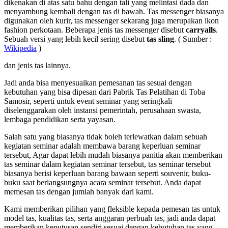
dikenakan di atas satu bahu dengan tali yang melintasi dada dan
menyambung kembali dengan tas di bawah. Tas messenger biasanya
digunakan oleh kurir, tas messenger sekarang juga merupakan ikon
fashion perkotaan. Beberapa jenis tas messenger disebut
carryalls
.
Sebuah versi yang lebih kecil sering disebut
tas sling
. ( Sumber :
Wikipedia
)
dan jenis tas lainnya.
Jadi anda bisa menyesuaikan pemesanan tas sesuai dengan
kebutuhan yang bisa dipesan dari Pabrik Tas Pelatihan di Toba
Samosir, seperti untuk event seminar yang seringkali
diselenggarakan oleh instansi pemerintah, perusahaan swasta,
lembaga pendidikan serta yayasan.
Salah satu yang biasanya tidak boleh terlewatkan dalam sebuah
kegiatan seminar adalah membawa barang keperluan seminar
tersebut, Agar dapat lebih mudah biasanya panitia akan memberikan
tas seminar dalam kegiatan seminar tersebut, tas seminar tersebut
biasanya berisi keperluan barang bawaan seperti souvenir, buku-
buku saat berlangsungnya acara seminar tersebut. Anda dapat
memesan tas dengan jumlah banyak dari kami.
Kami memberikan pilihan yang fleksible kepada pemesan tas untuk
model tas, kualitas tas, serta anggaran perbuah tas, jadi anda dapat
memberikan keputusan sendiri sesuai dengan kebutuhan tas yang