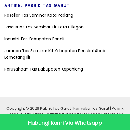
ARTIKEL PABRIK TAS GARUT
Reseller Tas Seminar Kota Padang
Jasa Buat Tas Seminar Kit Kota Cilegon
Industri Tas Kabupaten Bangli
Juragan Tas Seminar Kit Kabupaten Penukal Abab
Lematang Ilir
Perusahaan Tas Kabupaten Kepahiang
Copyright © 2026 Pabrik Tas Garut | Konveksi Tas Garut | Pabrik
Konveksi Tas Ransel Waistbag Slingbag Handbag Selempang
Seminar Promosi Murah Berkualitas
Hubungi Kami Via Whatsapp