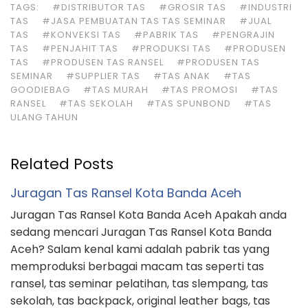
TAGS:
#DISTRIBUTOR TAS
#GROSIR TAS
#INDUSTRI
TAS
#JASA PEMBUATAN TAS TAS SEMINAR
#JUAL
TAS
#KONVEKSI TAS
#PABRIK TAS
#PENGRAJIN
TAS
#PENJAHIT TAS
#PRODUKSI TAS
#PRODUSEN
TAS
#PRODUSEN TAS RANSEL
#PRODUSEN TAS
SEMINAR
#SUPPLIER TAS
#TAS ANAK
#TAS
GOODIEBAG
#TAS MURAH
#TAS PROMOSI
#TAS
RANSEL
#TAS SEKOLAH
#TAS SPUNBOND
#TAS
ULANG TAHUN
Related Posts
Juragan Tas Ransel Kota Banda Aceh
Juragan Tas Ransel Kota Banda Aceh Apakah anda
sedang mencari Juragan Tas Ransel Kota Banda
Aceh? Salam kenal kami adalah pabrik tas yang
memproduksi berbagai macam tas seperti tas
ransel, tas seminar pelatihan, tas slempang, tas
sekolah, tas backpack, original leather bags, tas