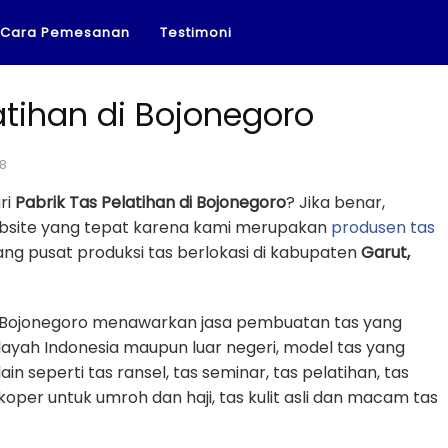
Cara Pemesanan
Testimoni
atihan di Bojonegoro
18
ri
Pabrik Tas Pelatihan di Bojonegoro
? Jika benar,
ebsite yang tepat karena kami merupakan
produsen tas
ng pusat produksi tas berlokasi di kabupaten
Garut,
di Bojonegoro menawarkan jasa pembuatan tas yang
layah Indonesia maupun luar negeri, model tas yang
in seperti tas ransel, tas seminar, tas pelatihan, tas
 koper untuk umroh dan haji, tas kulit asli dan macam tas