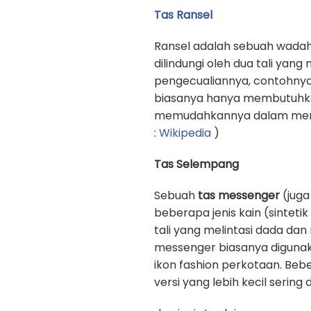
Tas Ransel
Ransel adalah sebuah wadah
dilindungi oleh dua tali yan
pengecualiannya, contohnya
biasanya hanya membutuhkan 
memudahkannya dalam memb
:
Wikipedia
)
Tas Selempang
Sebuah
tas messenger
(juga
beberapa jenis kain (sinteti
tali yang melintasi dada d
messenger biasanya digunak
ikon fashion perkotaan. Beb
versi yang lebih kecil sering