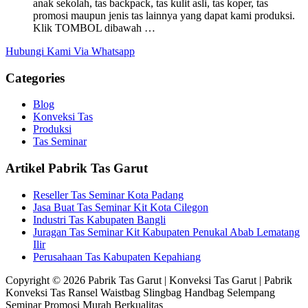
anak sekolah, tas backpack, tas kulit asli, tas koper, tas
promosi maupun jenis tas lainnya yang dapat kami produksi.
Klik TOMBOL dibawah …
Hubungi Kami Via Whatsapp
Categories
Blog
Konveksi Tas
Produksi
Tas Seminar
Artikel Pabrik Tas Garut
Reseller Tas Seminar Kota Padang
Jasa Buat Tas Seminar Kit Kota Cilegon
Industri Tas Kabupaten Bangli
Juragan Tas Seminar Kit Kabupaten Penukal Abab Lematang
Ilir
Perusahaan Tas Kabupaten Kepahiang
Copyright © 2026 Pabrik Tas Garut | Konveksi Tas Garut | Pabrik
Konveksi Tas Ransel Waistbag Slingbag Handbag Selempang
Seminar Promosi Murah Berkualitas