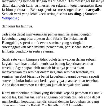
menyambung kembali dengan tas di bawah. Tas messenger biasanya
digunakan oleh kurir, tas messenger sekarang juga merupakan ikon
fashion perkotaan. Beberapa jenis tas messenger disebut
carryalls
.
Sebuah versi yang lebih kecil sering disebut
tas sling
. ( Sumber :
Wikipedia
)
dan jenis tas lainnya.
Jadi anda dapat menyesuaikan pemesanan tas sesuai dengan
kebutuhan yang bisa dipesan dari Pabrik Tas Pelatihan di
Blangpidie, seperti untuk event seminar yang seringkali
diselenggarakan oleh instansi pemerintah, perusahaan swasta,
lembaga pendidikan serta yayasan.
Salah satu yang biasanya tidak boleh terlewatkan dalam sebuah
kegiatan seminar adalah membawa barang keperluan seminar
tersebut, Agar dapat lebih mudah biasanya panitia akan
menyediakan tas seminar dalam kegiatan seminar tersebut, tas
seminar tersebut biasanya berisi keperluan barang bawaan seperti
souvenir, buku-buku saat berlangsungnya acara seminar tersebut.
Anda dapat memesan tas dengan jumlah banyak dari kami.
Kami memberikan pilihan yang fleksible kepada pemesan tas untuk
model tas, kualitas tas, serta anggaran perbuah tas, jadi anda dapat
memberikan keputusan sendiri sesuai dengan kebutuhan tas yang
akan pesan kepada Pabrik Tas Pelatihan di Blangpidie