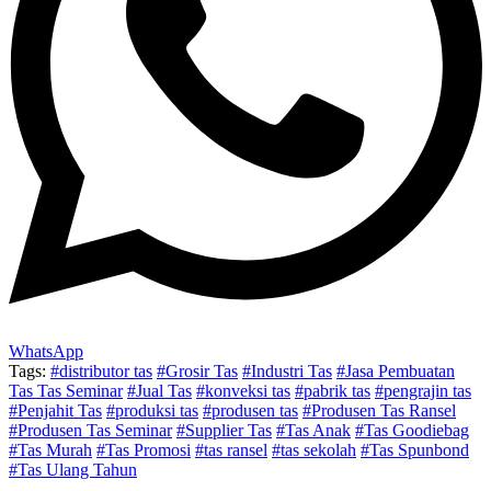
WhatsApp
Tags:
#distributor tas
#Grosir Tas
#Industri Tas
#Jasa Pembuatan
Tas Tas Seminar
#Jual Tas
#konveksi tas
#pabrik tas
#pengrajin tas
#Penjahit Tas
#produksi tas
#produsen tas
#Produsen Tas Ransel
#Produsen Tas Seminar
#Supplier Tas
#Tas Anak
#Tas Goodiebag
#Tas Murah
#Tas Promosi
#tas ransel
#tas sekolah
#Tas Spunbond
#Tas Ulang Tahun