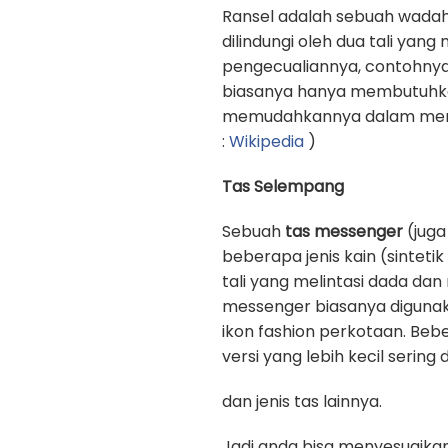
Ransel adalah sebuah wadah
dilindungi oleh dua tali yan
pengecualiannya, contohnya
biasanya hanya membutuhkan 
memudahkannya dalam memb
:
Wikipedia
)
Tas Selempang
Sebuah
tas messenger
(juga
beberapa jenis kain (sinteti
tali yang melintasi dada d
messenger biasanya digunak
ikon fashion perkotaan. Beb
versi yang lebih kecil sering
dan jenis tas lainnya.
Jadi anda bisa menyesuaika