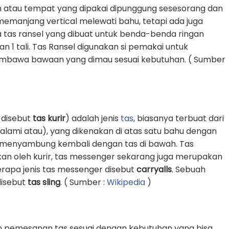
 atau tempat yang dipakai dipunggung sesesorang dan
g memanjang vertical melewati bahu, tetapi ada juga
 tas ransel yang dibuat untuk benda-benda ringan
1 tali. Tas Ransel digunakan si pemakai untuk
awa bawaan yang dimau sesuai kebutuhan. ( Sumber
 disebut
tas kurir
) adalah jenis
tas
, biasanya terbuat dari
k alami atau), yang dikenakan di atas satu bahu dengan
an menyambung kembali dengan tas di bawah. Tas
an oleh kurir, tas messenger sekarang juga merupakan
erapa jenis tas messenger disebut
carryalls
. Sebuah
 disebut
tas sling
. ( Sumber :
Wikipedia
)
n pemesanan tas sesuai dengan kebutuhan yang bisa