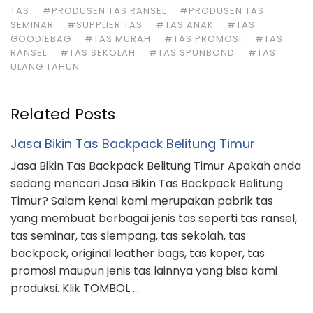
TAS
#PRODUSEN TAS RANSEL
#PRODUSEN TAS
SEMINAR
#SUPPLIER TAS
#TAS ANAK
#TAS
GOODIEBAG
#TAS MURAH
#TAS PROMOSI
#TAS
RANSEL
#TAS SEKOLAH
#TAS SPUNBOND
#TAS
ULANG TAHUN
Related Posts
Jasa Bikin Tas Backpack Belitung Timur
Jasa Bikin Tas Backpack Belitung Timur Apakah anda
sedang mencari Jasa Bikin Tas Backpack Belitung
Timur? Salam kenal kami merupakan pabrik tas
yang membuat berbagai jenis tas seperti tas ransel,
tas seminar, tas slempang, tas sekolah, tas
backpack, original leather bags, tas koper, tas
promosi maupun jenis tas lainnya yang bisa kami
produksi. Klik TOMBOL …