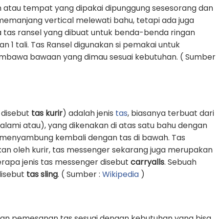
 atau tempat yang dipakai dipunggung sesesorang dan
g memanjang vertical melewati bahu, tetapi ada juga
 tas ransel yang dibuat untuk benda-benda ringan
1 tali. Tas Ransel digunakan si pemakai untuk
awa bawaan yang dimau sesuai kebutuhan. ( Sumber
 disebut
tas kurir
) adalah jenis
tas
, biasanya terbuat dari
k alami atau), yang dikenakan di atas satu bahu dengan
an menyambung kembali dengan tas di bawah. Tas
an oleh kurir, tas messenger sekarang juga merupakan
erapa jenis tas messenger disebut
carryalls
. Sebuah
 disebut
tas sling
. ( Sumber :
Wikipedia
)
an pemesanan tas sesuai dengan kebutuhan yang bisa