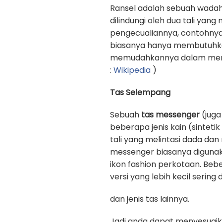
Ransel adalah sebuah wadah
dilindungi oleh dua tali yan
pengecualiannya, contohnya
biasanya hanya membutuhkan 
memudahkannya dalam memb
:
Wikipedia
)
Tas Selempang
Sebuah
tas messenger
(juga
beberapa jenis kain (sinteti
tali yang melintasi dada d
messenger biasanya digunak
ikon fashion perkotaan. Beb
versi yang lebih kecil sering
dan jenis tas lainnya.
Jadi anda dapat menyesuaik