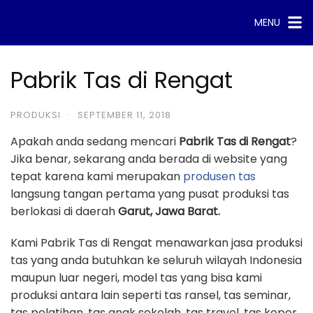
Skip
MENU
to
content
Pabrik Tas di Rengat
PRODUKSI
·
SEPTEMBER 11, 2018
Apakah anda sedang mencari
Pabrik Tas di Rengat
?
Jika benar, sekarang anda berada di website yang
tepat karena kami merupakan
produsen tas
langsung tangan pertama yang pusat produksi tas
berlokasi di daerah
Garut, Jawa Barat.
Kami Pabrik Tas di Rengat menawarkan jasa produksi
tas yang anda butuhkan ke seluruh wilayah Indonesia
maupun luar negeri, model tas yang bisa kami
produksi antara lain seperti tas ransel, tas seminar,
tas pelatihan, tas anak sekolah, tas travel, tas koper