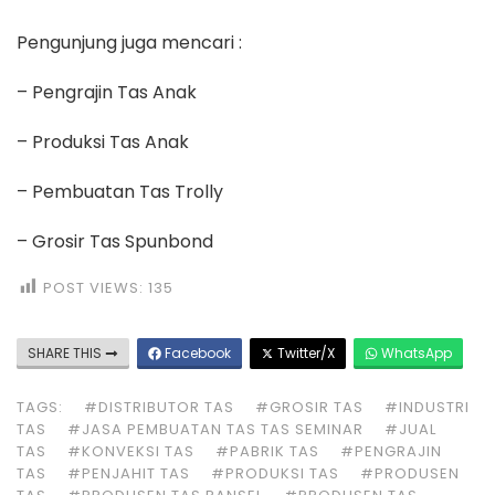
Pengunjung juga mencari :
– Pengrajin Tas Anak
– Produksi Tas Anak
– Pembuatan Tas Trolly
– Grosir Tas Spunbond
POST VIEWS:
135
SHARE THIS
Facebook
Twitter/X
WhatsApp
TAGS:
#DISTRIBUTOR TAS
#GROSIR TAS
#INDUSTRI
TAS
#JASA PEMBUATAN TAS TAS SEMINAR
#JUAL
TAS
#KONVEKSI TAS
#PABRIK TAS
#PENGRAJIN
TAS
#PENJAHIT TAS
#PRODUKSI TAS
#PRODUSEN