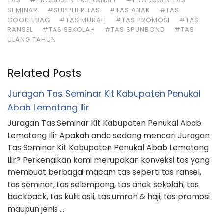
TAS
#PRODUSEN TAS RANSEL
#PRODUSEN TAS
SEMINAR
#SUPPLIER TAS
#TAS ANAK
#TAS
GOODIEBAG
#TAS MURAH
#TAS PROMOSI
#TAS
RANSEL
#TAS SEKOLAH
#TAS SPUNBOND
#TAS
ULANG TAHUN
Related Posts
Juragan Tas Seminar Kit Kabupaten Penukal
Abab Lematang Ilir
Juragan Tas Seminar Kit Kabupaten Penukal Abab
Lematang Ilir Apakah anda sedang mencari Juragan
Tas Seminar Kit Kabupaten Penukal Abab Lematang
Ilir? Perkenalkan kami merupakan konveksi tas yang
membuat berbagai macam tas seperti tas ransel,
tas seminar, tas selempang, tas anak sekolah, tas
backpack, tas kulit asli, tas umroh & haji, tas promosi
maupun jenis …