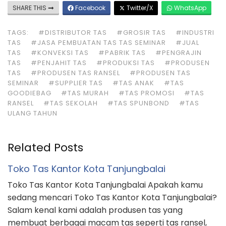
SHARE THIS
Facebook
Twitter/X
WhatsApp
TAGS:
#DISTRIBUTOR TAS
#GROSIR TAS
#INDUSTRI
TAS
#JASA PEMBUATAN TAS TAS SEMINAR
#JUAL
TAS
#KONVEKSI TAS
#PABRIK TAS
#PENGRAJIN
TAS
#PENJAHIT TAS
#PRODUKSI TAS
#PRODUSEN
TAS
#PRODUSEN TAS RANSEL
#PRODUSEN TAS
SEMINAR
#SUPPLIER TAS
#TAS ANAK
#TAS
GOODIEBAG
#TAS MURAH
#TAS PROMOSI
#TAS
RANSEL
#TAS SEKOLAH
#TAS SPUNBOND
#TAS
ULANG TAHUN
Related Posts
Toko Tas Kantor Kota Tanjungbalai
Toko Tas Kantor Kota Tanjungbalai Apakah kamu
sedang mencari Toko Tas Kantor Kota Tanjungbalai?
Salam kenal kami adalah produsen tas yang
membuat berbagai macam tas seperti tas ransel,