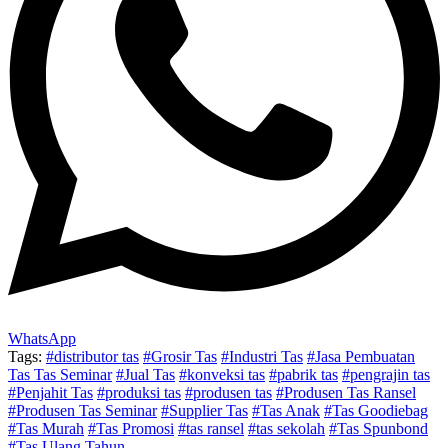
WhatsApp
Tags:
#distributor tas
#Grosir Tas
#Industri Tas
#Jasa Pembuatan
Tas Tas Seminar
#Jual Tas
#konveksi tas
#pabrik tas
#pengrajin tas
#Penjahit Tas
#produksi tas
#produsen tas
#Produsen Tas Ransel
#Produsen Tas Seminar
#Supplier Tas
#Tas Anak
#Tas Goodiebag
#Tas Murah
#Tas Promosi
#tas ransel
#tas sekolah
#Tas Spunbond
#Tas Ulang Tahun