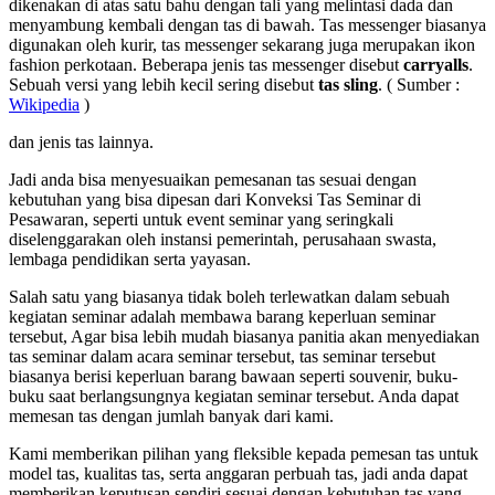
dikenakan di atas satu bahu dengan tali yang melintasi dada dan
menyambung kembali dengan tas di bawah. Tas messenger biasanya
digunakan oleh kurir, tas messenger sekarang juga merupakan ikon
fashion perkotaan. Beberapa jenis tas messenger disebut
carryalls
.
Sebuah versi yang lebih kecil sering disebut
tas sling
. ( Sumber :
Wikipedia
)
dan jenis tas lainnya.
Jadi anda bisa menyesuaikan pemesanan tas sesuai dengan
kebutuhan yang bisa dipesan dari Konveksi Tas Seminar di
Pesawaran, seperti untuk event seminar yang seringkali
diselenggarakan oleh instansi pemerintah, perusahaan swasta,
lembaga pendidikan serta yayasan.
Salah satu yang biasanya tidak boleh terlewatkan dalam sebuah
kegiatan seminar adalah membawa barang keperluan seminar
tersebut, Agar bisa lebih mudah biasanya panitia akan menyediakan
tas seminar dalam acara seminar tersebut, tas seminar tersebut
biasanya berisi keperluan barang bawaan seperti souvenir, buku-
buku saat berlangsungnya kegiatan seminar tersebut. Anda dapat
memesan tas dengan jumlah banyak dari kami.
Kami memberikan pilihan yang fleksible kepada pemesan tas untuk
model tas, kualitas tas, serta anggaran perbuah tas, jadi anda dapat
memberikan keputusan sendiri sesuai dengan kebutuhan tas yang