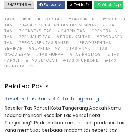
SHARE THIS
Facebook
Twitter/X
WhatsApp
TAGS:
#DISTRIBUTOR TAS
#GROSIR TAS
#INDUSTRI
TAS
#JASA PEMBUATAN TAS TAS SEMINAR
#JUAL
TAS
#KONVEKSI TAS
#PABRIK TAS
#PENGRAJIN
TAS
#PENJAHIT TAS
#PRODUKSI TAS
#PRODUSEN
TAS
#PRODUSEN TAS RANSEL
#PRODUSEN TAS
SEMINAR
#SUPPLIER TAS
#TAS ANAK
#TAS
GOODIEBAG
#TAS MURAH
#TAS PROMOSI
#TAS
RANSEL
#TAS SEKOLAH
#TAS SPUNBOND
#TAS
ULANG TAHUN
Related Posts
Reseller Tas Ransel Kota Tangerang
Reseller Tas Ransel Kota Tangerang Apakah kamu
sedang mencari Reseller Tas Ransel Kota
Tangerang? Perkenalkan kami adalah produsen tas
yang membuat berbagai macam tas seperti tas