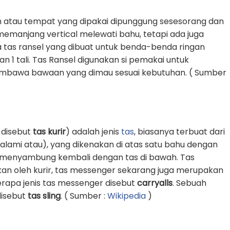
 atau tempat yang dipakai dipunggung sesesorang dan
g memanjang vertical melewati bahu, tetapi ada juga
 tas ransel yang dibuat untuk benda-benda ringan
1 tali. Tas Ransel digunakan si pemakai untuk
awa bawaan yang dimau sesuai kebutuhan. ( Sumber
 disebut
tas kurir
) adalah jenis
tas
, biasanya terbuat dari
k alami atau), yang dikenakan di atas satu bahu dengan
an menyambung kembali dengan tas di bawah. Tas
an oleh kurir, tas messenger sekarang juga merupakan
erapa jenis tas messenger disebut
carryalls
. Sebuah
 disebut
tas sling
. ( Sumber :
Wikipedia
)