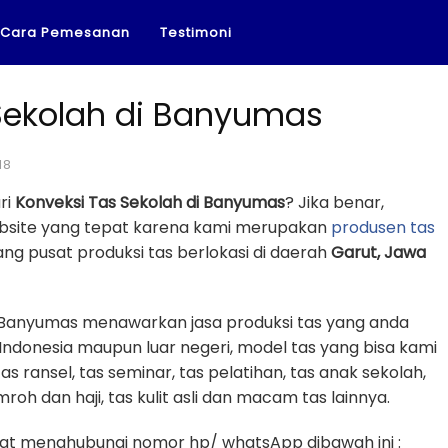
Cara Pemesanan
Testimoni
Sekolah di Banyumas
18
ri
Konveksi Tas Sekolah di Banyumas
? Jika benar,
ebsite yang tepat karena kami merupakan
produsen tas
g pusat produksi tas berlokasi di daerah
Garut, Jawa
i Banyumas menawarkan jasa produksi tas yang anda
Indonesia maupun luar negeri, model tas yang bisa kami
tas ransel, tas seminar, tas pelatihan, tas anak sekolah,
mroh dan haji, tas kulit asli dan macam tas lainnya.
t menghubungi nomor hp/ whatsApp dibawah ini :