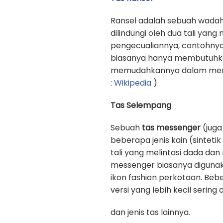
Ransel adalah sebuah wadah
dilindungi oleh dua tali yan
pengecualiannya, contohnya
biasanya hanya membutuhkan 
memudahkannya dalam memb
:
Wikipedia
)
Tas Selempang
Sebuah
tas messenger
(juga
beberapa jenis kain (sinteti
tali yang melintasi dada d
messenger biasanya digunak
ikon fashion perkotaan. Beb
versi yang lebih kecil sering
dan jenis tas lainnya.