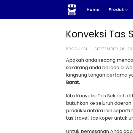
Skip
Home
Produk
to
content
Konveksi Tas 
PRODUKSI
·
SEPTEMBER 26, 20
Apakah anda sedang menca
sekarang anda berada di w
langsung tangan pertama yan
Barat.
Kita Konveksi Tas Sekolah d
butuhkan ke seluruh daerah 
produksi antara lain seperti 
tas travel, tas koper untuk u
Untuk pemesanan Anda dapa