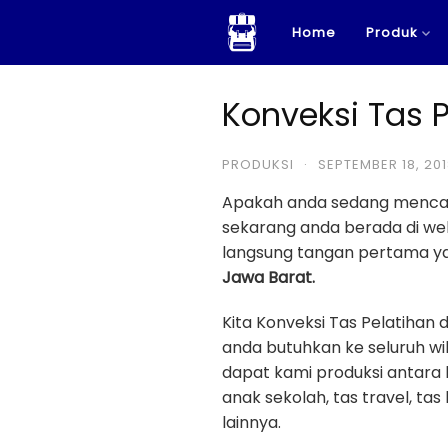
Skip
Home
Produk
to
content
Konveksi Tas P
PRODUKSI
·
SEPTEMBER 18, 20
Apakah anda sedang menca
sekarang anda berada di w
langsung tangan pertama ya
Jawa Barat.
Kita Konveksi Tas Pelatiha
anda butuhkan ke seluruh wi
dapat kami produksi antara la
anak sekolah, tas travel, tas
lainnya.