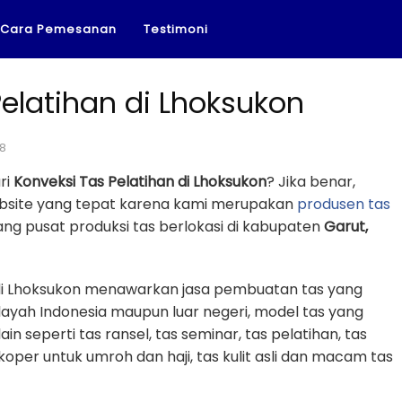
Cara Pemesanan
Testimoni
elatihan di Lhoksukon
18
ri
Konveksi Tas Pelatihan di Lhoksukon
? Jika benar,
ebsite yang tepat karena kami merupakan
produsen tas
ng pusat produksi tas berlokasi di kabupaten
Garut,
n di Lhoksukon menawarkan jasa pembuatan tas yang
layah Indonesia maupun luar negeri, model tas yang
in seperti tas ransel, tas seminar, tas pelatihan, tas
 koper untuk umroh dan haji, tas kulit asli dan macam tas