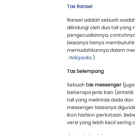
Tas Ransel
Ransel adalah sebuah wadah
dilindungi oleh dua tali yan
pengecualiannya, contohnya
biasanya hanya membutuhkan 
memudahkannya dalam memb
:
Wikipedia
)
Tas Selempang
Sebuah
tas messenger
(juga
beberapa jenis kain (sinteti
tali yang melintasi dada d
messenger biasanya digunak
ikon fashion perkotaan. Beb
versi yang lebih kecil sering