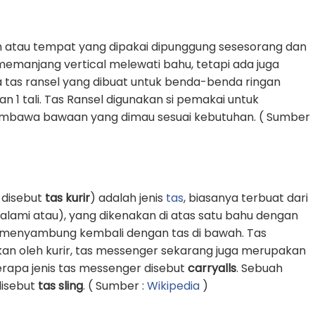
 atau tempat yang dipakai dipunggung sesesorang dan
g memanjang vertical melewati bahu, tetapi ada juga
 tas ransel yang dibuat untuk benda-benda ringan
1 tali. Tas Ransel digunakan si pemakai untuk
awa bawaan yang dimau sesuai kebutuhan. ( Sumber
 disebut
tas kurir
) adalah jenis
tas
, biasanya terbuat dari
k alami atau), yang dikenakan di atas satu bahu dengan
an menyambung kembali dengan tas di bawah. Tas
an oleh kurir, tas messenger sekarang juga merupakan
erapa jenis tas messenger disebut
carryalls
. Sebuah
 disebut
tas sling
. ( Sumber :
Wikipedia
)