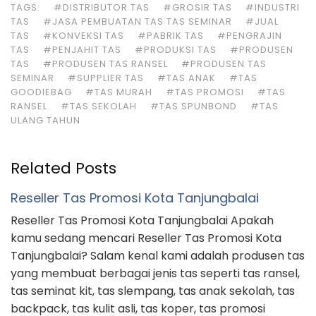
TAGS:
#DISTRIBUTOR TAS
#GROSIR TAS
#INDUSTRI
TAS
#JASA PEMBUATAN TAS TAS SEMINAR
#JUAL
TAS
#KONVEKSI TAS
#PABRIK TAS
#PENGRAJIN
TAS
#PENJAHIT TAS
#PRODUKSI TAS
#PRODUSEN
TAS
#PRODUSEN TAS RANSEL
#PRODUSEN TAS
SEMINAR
#SUPPLIER TAS
#TAS ANAK
#TAS
GOODIEBAG
#TAS MURAH
#TAS PROMOSI
#TAS
RANSEL
#TAS SEKOLAH
#TAS SPUNBOND
#TAS
ULANG TAHUN
Related Posts
Reseller Tas Promosi Kota Tanjungbalai
Reseller Tas Promosi Kota Tanjungbalai Apakah
kamu sedang mencari Reseller Tas Promosi Kota
Tanjungbalai? Salam kenal kami adalah produsen tas
yang membuat berbagai jenis tas seperti tas ransel,
tas seminat kit, tas slempang, tas anak sekolah, tas
backpack, tas kulit asli, tas koper, tas promosi