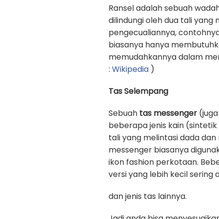
Ransel adalah sebuah wadah
dilindungi oleh dua tali yan
pengecualiannya, contohnya
biasanya hanya membutuhkan 
memudahkannya dalam memb
:
Wikipedia
)
Tas Selempang
Sebuah
tas messenger
(juga
beberapa jenis kain (sinteti
tali yang melintasi dada d
messenger biasanya digunak
ikon fashion perkotaan. Beb
versi yang lebih kecil sering
dan jenis tas lainnya.
Jadi anda bisa menyesuaika