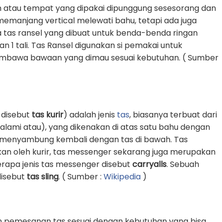
 atau tempat yang dipakai dipunggung sesesorang dan
g memanjang vertical melewati bahu, tetapi ada juga
 tas ransel yang dibuat untuk benda-benda ringan
1 tali. Tas Ransel digunakan si pemakai untuk
awa bawaan yang dimau sesuai kebutuhan. ( Sumber
 disebut
tas kurir
) adalah jenis
tas
, biasanya terbuat dari
k alami atau), yang dikenakan di atas satu bahu dengan
an menyambung kembali dengan tas di bawah. Tas
an oleh kurir, tas messenger sekarang juga merupakan
erapa jenis tas messenger disebut
carryalls
. Sebuah
 disebut
tas sling
. ( Sumber :
Wikipedia
)
n pemesanan tas sesuai dengan kebutuhan yang bisa