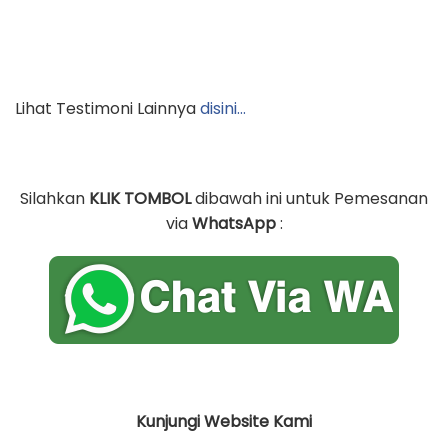
Kunjungi Website Kami
WWW.PABRIKTASGARUT.COM
Pengunjung juga mencari :
– Konveksi Tas Pelatihan
– Supplier Tas Seminar
– Pembuatan Tas Olahraga
– Distributor Tas Ulang Tahun
POST VIEWS:
107
SHARE THIS
Facebook
Twitter/X
WhatsApp