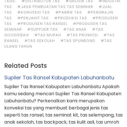
anak sekolah, tas backpack, tas kulit asli, tas umroh
& haji, tas promosi maupun jenis tas lainnya yang bisa
kami produksi. Klik …
Juragan Tas Sekolah Kota Pangkalpinang
Juragan Tas Sekolah Kota Pangkalpinang Apakah
kamu sedang mencari Juragan Tas Sekolah Kota
Pangkalpinang? Salam kenal kami adalah pabrik tas
yang membuat berbagai macam tas seperti tas
ransel, tas seminar, tas slempang, tas anak sekolah,
tas backpack, original leather bags, tas koper, tas
promosi maupun jenis tas lainnya yang bisa kami
produksi. Klik TOMBOL dibawah …
Pengrajin Tas Seminar Kabupaten Mesuji
Pengrajin Tas Seminar Kabupaten Mesuji Apakah
kamu sedang mencari Pengrajin Tas Seminar