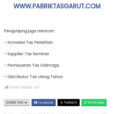
TAGS:
#DISTRIBUTOR TAS
#GROSIR TAS
#INDUSTRI
TAS
#JASA PEMBUATAN TAS TAS SEMINAR
#JUAL
TAS
#KONVEKSI TAS
#PABRIK TAS
#PENGRAJIN
TAS
#PENJAHIT TAS
#PRODUKSI TAS
#PRODUSEN
TAS
#PRODUSEN TAS RANSEL
#PRODUSEN TAS
SEMINAR
#SUPPLIER TAS
#TAS ANAK
#TAS
GOODIEBAG
#TAS MURAH
#TAS PROMOSI
#TAS
RANSEL
#TAS SEKOLAH
#TAS SPUNBOND
#TAS
ULANG TAHUN
Related Posts
Suplier Tas Ransel Kabupaten Labuhanbatu
Suplier Tas Ransel Kabupaten Labuhanbatu Apakah
kamu sedang mencari Suplier Tas Ransel Kabupaten
Labuhanbatu? Perkenalkan kami merupakan
konveksi tas yang membuat berbagai jenis tas
seperti tas ransel, tas seminat kit, tas selempang, tas