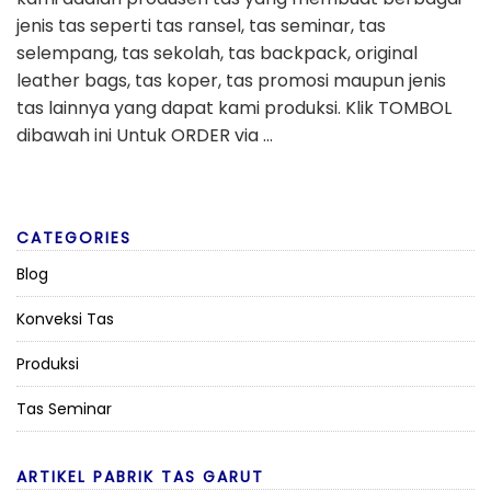
ARTIKEL PABRIK TAS GARUT
Reseller Tas Seminar Kota Padang
Jasa Buat Tas Seminar Kit Kota Cilegon
Industri Tas Kabupaten Bangli
Juragan Tas Seminar Kit Kabupaten Penukal Abab
Lematang Ilir
Perusahaan Tas Kabupaten Kepahiang
Copyright © 2026 Pabrik Tas Garut | Konveksi Tas Garut | Pabrik
Konveksi Tas Ransel Waistbag Slingbag Handbag Selempang
Seminar Promosi Murah Berkualitas