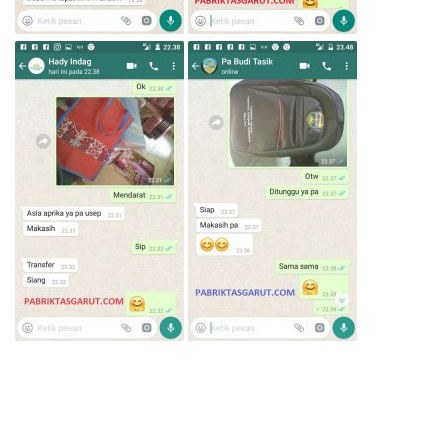
Lihat Testimoni Lainnya
disini…
Silahkan
KLIK TOMBOL
dibawah ini untuk Pemesanan
via
WhatsApp
: