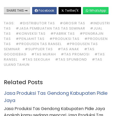
SHARE THIS
Facebook
Twitter/X
WhatsApp
TAGS:
#DISTRIBUTOR TAS
#GROSIR TAS
#INDUSTRI
TAS
#JASA PEMBUATAN TAS TAS SEMINAR
#JUAL
TAS
#KONVEKSI TAS
#PABRIK TAS
#PENGRAJIN
TAS
#PENJAHIT TAS
#PRODUKSI TAS
#PRODUSEN
TAS
#PRODUSEN TAS RANSEL
#PRODUSEN TAS
SEMINAR
#SUPPLIER TAS
#TAS ANAK
#TAS
GOODIEBAG
#TAS MURAH
#TAS PROMOSI
#TAS
RANSEL
#TAS SEKOLAH
#TAS SPUNBOND
#TAS
ULANG TAHUN
Related Posts
Jasa Produksi Tas Gendong Kabupaten Pidie
Jaya
Jasa Produksi Tas Gendong Kabupaten Pidie Jaya
Apakah kamu sedang mencari Jasa Produksi Tas