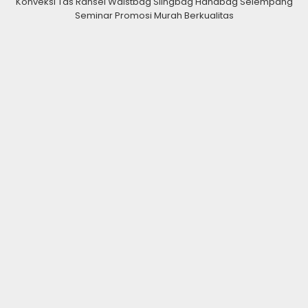
Konveksi Tas Ransel Waistbag Slingbag Handbag Selempang
Seminar Promosi Murah Berkualitas