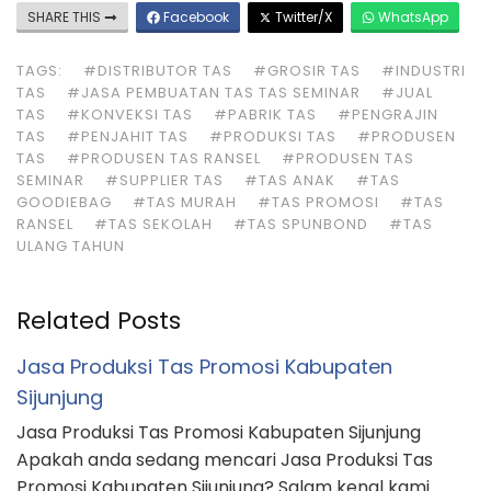
SHARE THIS
Facebook
Twitter/X
WhatsApp
TAGS:
#DISTRIBUTOR TAS
#GROSIR TAS
#INDUSTRI
TAS
#JASA PEMBUATAN TAS TAS SEMINAR
#JUAL
TAS
#KONVEKSI TAS
#PABRIK TAS
#PENGRAJIN
TAS
#PENJAHIT TAS
#PRODUKSI TAS
#PRODUSEN
TAS
#PRODUSEN TAS RANSEL
#PRODUSEN TAS
SEMINAR
#SUPPLIER TAS
#TAS ANAK
#TAS
GOODIEBAG
#TAS MURAH
#TAS PROMOSI
#TAS
RANSEL
#TAS SEKOLAH
#TAS SPUNBOND
#TAS
ULANG TAHUN
Related Posts
Jasa Produksi Tas Promosi Kabupaten
Sijunjung
Jasa Produksi Tas Promosi Kabupaten Sijunjung
Apakah anda sedang mencari Jasa Produksi Tas
Promosi Kabupaten Sijunjung? Salam kenal kami