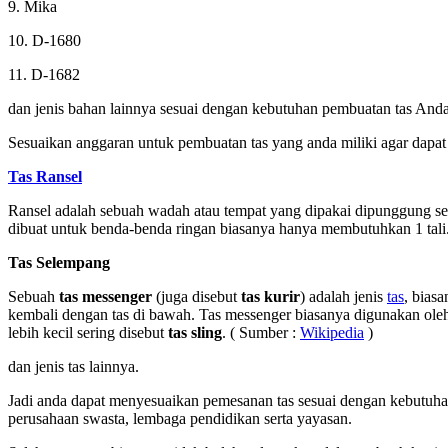
9. Mika
10. D-1680
11. D-1682
dan jenis bahan lainnya sesuai dengan kebutuhan pembuatan tas Anda
Sesuaikan anggaran untuk pembuatan tas yang anda miliki agar dapat 
Tas Ransel
Ransel adalah sebuah wadah atau tempat yang dipakai dipunggung sese
dibuat untuk benda-benda ringan biasanya hanya membutuhkan 1 ta
Tas Selempang
Sebuah
tas messenger
(juga disebut
tas kurir
) adalah jenis
tas
, bias
kembali dengan tas di bawah. Tas messenger biasanya digunakan oleh 
lebih kecil sering disebut
tas sling
. ( Sumber :
Wikipedia
)
dan jenis tas lainnya.
Jadi anda dapat menyesuaikan pemesanan tas sesuai dengan kebutuhan 
perusahaan swasta, lembaga pendidikan serta yayasan.