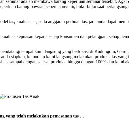
atan seminar adalah membawa barang keperluan seminar tersebut, Agar 
si keperluan barang bawaan seperti souvenir, buku-buku saat berlangsu
el tas, kualitas tas, serta anggaran perbuah tas, jadi anda dapat mem
a kualitas kepuasan kepada setiap konsumen dan pelanggan, setiap pem
ndatangi tempat kami langsung yang berlokasi di Kadungora, Garut, 
 anda siapkan, kemudian kami langsung melakukan produksi tas yang 
si tas sampai dengan selesai produksi hingga dengan 100% dan kami a
sung yang telah melakukan pemesanan tas ….