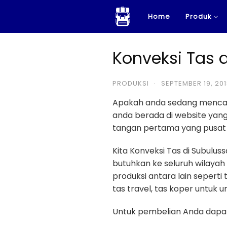
Skip
Home
Produk
to
content
Konveksi Tas 
PRODUKSI
·
SEPTEMBER 19, 20
Apakah anda sedang menca
anda berada di website ya
tangan pertama yang pusat p
Kita Konveksi Tas di Subulu
butuhkan ke seluruh wilayah
produksi antara lain seperti 
tas travel, tas koper untuk u
Untuk pembelian Anda dapat