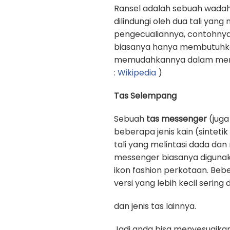
Ransel adalah sebuah wadah
dilindungi oleh dua tali yan
pengecualiannya, contohnya
biasanya hanya membutuhkan 
memudahkannya dalam memb
:
Wikipedia
)
Tas Selempang
Sebuah
tas messenger
(juga
beberapa jenis kain (sinteti
tali yang melintasi dada d
messenger biasanya digunak
ikon fashion perkotaan. Beb
versi yang lebih kecil sering
dan jenis tas lainnya.
Jadi anda bisa menyesuaika