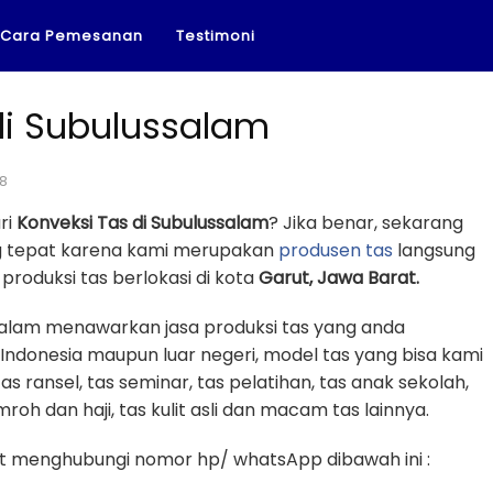
Cara Pemesanan
Testimoni
di Subulussalam
18
ri
Konveksi Tas di Subulussalam
? Jika benar, sekarang
ng tepat karena kami merupakan
produsen tas
langsung
roduksi tas berlokasi di kota
Garut, Jawa Barat.
ssalam menawarkan jasa produksi tas yang anda
 Indonesia maupun luar negeri, model tas yang bisa kami
tas ransel, tas seminar, tas pelatihan, tas anak sekolah,
mroh dan haji, tas kulit asli dan macam tas lainnya.
 menghubungi nomor hp/ whatsApp dibawah ini :