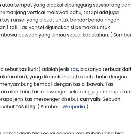
 atau tempat yang dipakai dipunggung sesesorang dan
g memanjang vertical melewati bahu, tetapi ada juga
 tas ransel yang dibuat untuk benda-benda ringan
1 tali. Tas Ransel digunakan si pemakai untuk
awa bawaan yang dimau sesuai kebutuhan. ( Sumber
 disebut
tas kurir
) adalah jenis
tas
, biasanya terbuat dari
k alami atau), yang dikenakan di atas satu bahu dengan
an menyambung kembali dengan tas di bawah. Tas
an oleh kurir, tas messenger sekarang juga merupakan
erapa jenis tas messenger disebut
carryalls
. Sebuah
 disebut
tas sling
. ( Sumber :
Wikipedia
)
n pemesanan tas sesuai dengan kebutuhan yang bisa