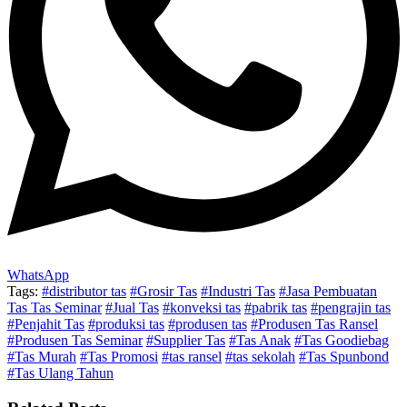
WhatsApp
Tags:
#distributor tas
#Grosir Tas
#Industri Tas
#Jasa Pembuatan
Tas Tas Seminar
#Jual Tas
#konveksi tas
#pabrik tas
#pengrajin tas
#Penjahit Tas
#produksi tas
#produsen tas
#Produsen Tas Ransel
#Produsen Tas Seminar
#Supplier Tas
#Tas Anak
#Tas Goodiebag
#Tas Murah
#Tas Promosi
#tas ransel
#tas sekolah
#Tas Spunbond
#Tas Ulang Tahun