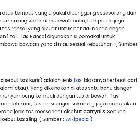
 atau tempat yang dipakai dipunggung sesesorang dan
g memanjang vertical melewati bahu, tetapi ada juga
 tas ransel yang dibuat untuk benda-benda ringan
1 tali. Tas Ransel digunakan si pemakai untuk
awa bawaan yang dimau sesuai kebutuhan. ( Sumber
 disebut
tas kurir
) adalah jenis
tas
, biasanya terbuat dari
k alami atau), yang dikenakan di atas satu bahu dengan
an menyambung kembali dengan tas di bawah. Tas
an oleh kurir, tas messenger sekarang juga merupakan
erapa jenis tas messenger disebut
carryalls
. Sebuah
 disebut
tas sling
. ( Sumber :
Wikipedia
)