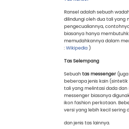
Ransel adalah sebuah wadah
dilindungi oleh dua tali yan
pengecualiannya, contohnya
biasanya hanya membutuhkan 
memudahkannya dalam memb
:
Wikipedia
)
Tas Selempang
Sebuah
tas messenger
(juga
beberapa jenis kain (sinteti
tali yang melintasi dada d
messenger biasanya digunak
ikon fashion perkotaan. Beb
versi yang lebih kecil sering
dan jenis tas lainnya.