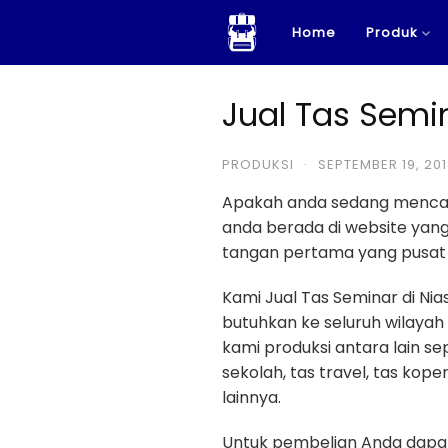
Skip
Home
Produk
to
content
Jual Tas Semin
PRODUKSI
·
SEPTEMBER 19, 20
Apakah anda sedang menca
anda berada di website ya
tangan pertama yang pusat p
Kami Jual Tas Seminar di N
butuhkan ke seluruh wilayah
kami produksi antara lain sep
sekolah, tas travel, tas kope
lainnya.
Untuk pembelian Anda dapat