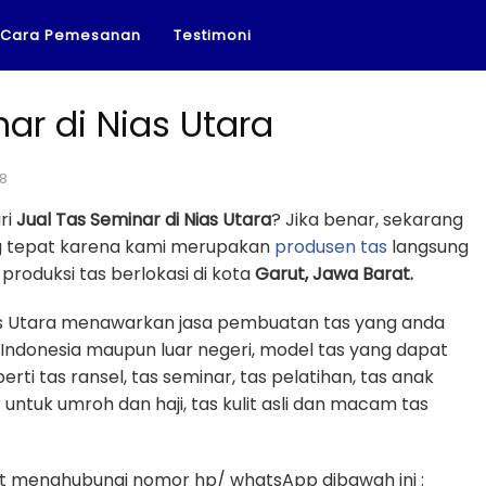
Cara Pemesanan
Testimoni
ar di Nias Utara
18
ri
Jual Tas Seminar di Nias Utara
? Jika benar, sekarang
ng tepat karena kami merupakan
produsen tas
langsung
roduksi tas berlokasi di kota
Garut, Jawa Barat.
ias Utara menawarkan jasa pembuatan tas yang anda
 Indonesia maupun luar negeri, model tas yang dapat
erti tas ransel, tas seminar, tas pelatihan, tas anak
r untuk umroh dan haji, tas kulit asli dan macam tas
 menghubungi nomor hp/ whatsApp dibawah ini :