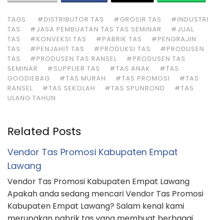
TAGS:
#DISTRIBUTOR TAS
#GROSIR TAS
#INDUSTRI
TAS
#JASA PEMBUATAN TAS TAS SEMINAR
#JUAL
TAS
#KONVEKSI TAS
#PABRIK TAS
#PENGRAJIN
TAS
#PENJAHIT TAS
#PRODUKSI TAS
#PRODUSEN
TAS
#PRODUSEN TAS RANSEL
#PRODUSEN TAS
SEMINAR
#SUPPLIER TAS
#TAS ANAK
#TAS
GOODIEBAG
#TAS MURAH
#TAS PROMOSI
#TAS
RANSEL
#TAS SEKOLAH
#TAS SPUNBOND
#TAS
ULANG TAHUN
Related Posts
Vendor Tas Promosi Kabupaten Empat
Lawang
Vendor Tas Promosi Kabupaten Empat Lawang
Apakah anda sedang mencari Vendor Tas Promosi
Kabupaten Empat Lawang? Salam kenal kami
merupakan pabrik tas yang membuat berbagai