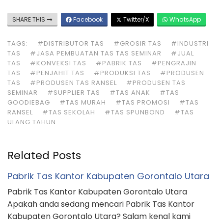
SHARE THIS
Facebook
Twitter/X
WhatsApp
TAGS:
#DISTRIBUTOR TAS
#GROSIR TAS
#INDUSTRI
TAS
#JASA PEMBUATAN TAS TAS SEMINAR
#JUAL
TAS
#KONVEKSI TAS
#PABRIK TAS
#PENGRAJIN
TAS
#PENJAHIT TAS
#PRODUKSI TAS
#PRODUSEN
TAS
#PRODUSEN TAS RANSEL
#PRODUSEN TAS
SEMINAR
#SUPPLIER TAS
#TAS ANAK
#TAS
GOODIEBAG
#TAS MURAH
#TAS PROMOSI
#TAS
RANSEL
#TAS SEKOLAH
#TAS SPUNBOND
#TAS
ULANG TAHUN
Related Posts
Pabrik Tas Kantor Kabupaten Gorontalo Utara
Pabrik Tas Kantor Kabupaten Gorontalo Utara
Apakah anda sedang mencari Pabrik Tas Kantor
Kabupaten Gorontalo Utara? Salam kenal kami