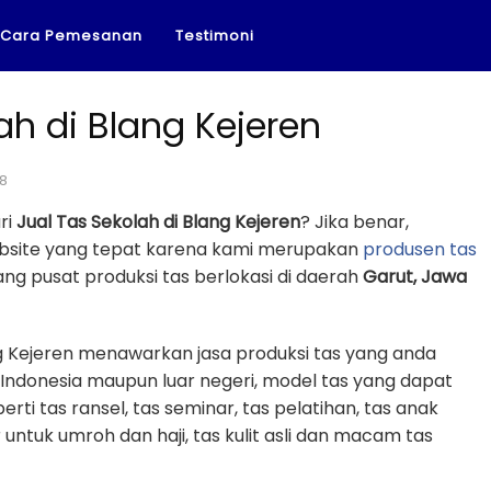
Cara Pemesanan
Testimoni
ah di Blang Kejeren
18
ri
Jual Tas Sekolah di Blang Kejeren
? Jika benar,
ebsite yang tepat karena kami merupakan
produsen tas
g pusat produksi tas berlokasi di daerah
Garut, Jawa
ang Kejeren menawarkan jasa produksi tas yang anda
 Indonesia maupun luar negeri, model tas yang dapat
erti tas ransel, tas seminar, tas pelatihan, tas anak
r untuk umroh dan haji, tas kulit asli dan macam tas