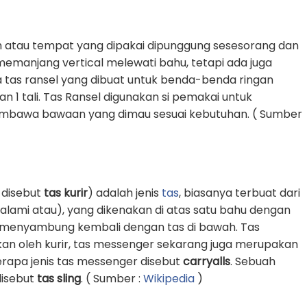
 atau tempat yang dipakai dipunggung sesesorang dan
g memanjang vertical melewati bahu, tetapi ada juga
 tas ransel yang dibuat untuk benda-benda ringan
1 tali. Tas Ransel digunakan si pemakai untuk
awa bawaan yang dimau sesuai kebutuhan. ( Sumber
 disebut
tas kurir
) adalah jenis
tas
, biasanya terbuat dari
k alami atau), yang dikenakan di atas satu bahu dengan
an menyambung kembali dengan tas di bawah. Tas
an oleh kurir, tas messenger sekarang juga merupakan
erapa jenis tas messenger disebut
carryalls
. Sebuah
 disebut
tas sling
. ( Sumber :
Wikipedia
)