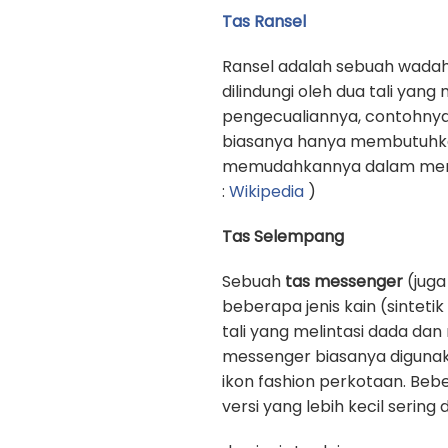
Tas Ransel
Ransel adalah sebuah wadah
dilindungi oleh dua tali yan
pengecualiannya, contohnya
biasanya hanya membutuhkan 
memudahkannya dalam memb
:
Wikipedia
)
Tas Selempang
Sebuah
tas messenger
(juga
beberapa jenis kain (sinteti
tali yang melintasi dada d
messenger biasanya digunak
ikon fashion perkotaan. Beb
versi yang lebih kecil sering