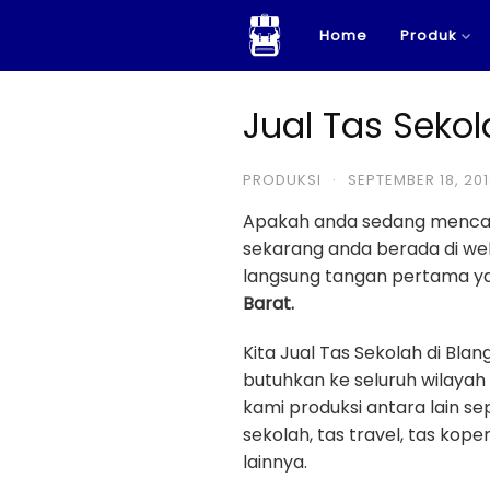
Skip
Home
Produk
to
content
Jual Tas Sekol
PRODUKSI
·
SEPTEMBER 18, 20
Apakah anda sedang menca
sekarang anda berada di w
langsung tangan pertama yan
Barat.
Kita Jual Tas Sekolah di Bl
butuhkan ke seluruh wilayah
kami produksi antara lain sep
sekolah, tas travel, tas kope
lainnya.