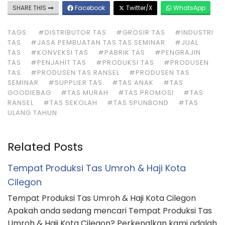
SHARE THIS
Facebook
Twitter/X
WhatsApp
TAGS:
#DISTRIBUTOR TAS
#GROSIR TAS
#INDUSTRI
TAS
#JASA PEMBUATAN TAS TAS SEMINAR
#JUAL
TAS
#KONVEKSI TAS
#PABRIK TAS
#PENGRAJIN
TAS
#PENJAHIT TAS
#PRODUKSI TAS
#PRODUSEN
TAS
#PRODUSEN TAS RANSEL
#PRODUSEN TAS
SEMINAR
#SUPPLIER TAS
#TAS ANAK
#TAS
GOODIEBAG
#TAS MURAH
#TAS PROMOSI
#TAS
RANSEL
#TAS SEKOLAH
#TAS SPUNBOND
#TAS
ULANG TAHUN
Related Posts
Tempat Produksi Tas Umroh & Haji Kota
Cilegon
Tempat Produksi Tas Umroh & Haji Kota Cilegon
Apakah anda sedang mencari Tempat Produksi Tas
Umroh & Haji Kota Cilegon? Perkenalkan kami adalah