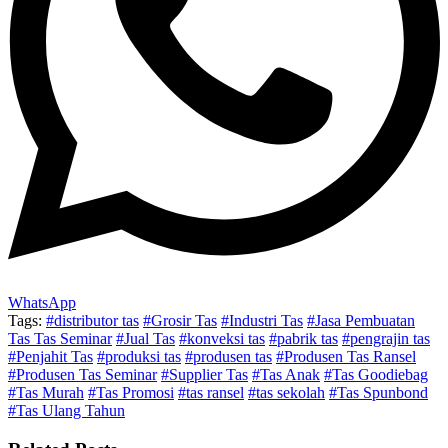
WhatsApp
Tags:
#distributor tas
#Grosir Tas
#Industri Tas
#Jasa Pembuatan
Tas Tas Seminar
#Jual Tas
#konveksi tas
#pabrik tas
#pengrajin tas
#Penjahit Tas
#produksi tas
#produsen tas
#Produsen Tas Ransel
#Produsen Tas Seminar
#Supplier Tas
#Tas Anak
#Tas Goodiebag
#Tas Murah
#Tas Promosi
#tas ransel
#tas sekolah
#Tas Spunbond
#Tas Ulang Tahun