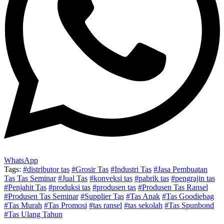
WhatsApp
Tags:
#distributor tas
#Grosir Tas
#Industri Tas
#Jasa Pembuatan
Tas Tas Seminar
#Jual Tas
#konveksi tas
#pabrik tas
#pengrajin tas
#Penjahit Tas
#produksi tas
#produsen tas
#Produsen Tas Ransel
#Produsen Tas Seminar
#Supplier Tas
#Tas Anak
#Tas Goodiebag
#Tas Murah
#Tas Promosi
#tas ransel
#tas sekolah
#Tas Spunbond
#Tas Ulang Tahun