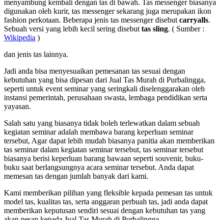
menyambung kembali dengan tas di bawah. Tas messenger biasanya
digunakan oleh kurir, tas messenger sekarang juga merupakan ikon
fashion perkotaan. Beberapa jenis tas messenger disebut
carryalls
.
Sebuah versi yang lebih kecil sering disebut
tas sling
. ( Sumber :
Wikipedia
)
dan jenis tas lainnya.
Jadi anda bisa menyesuaikan pemesanan tas sesuai dengan
kebutuhan yang bisa dipesan dari Jual Tas Murah di Purbalingga,
seperti untuk event seminar yang seringkali diselenggarakan oleh
instansi pemerintah, perusahaan swasta, lembaga pendidikan serta
yayasan.
Salah satu yang biasanya tidak boleh terlewatkan dalam sebuah
kegiatan seminar adalah membawa barang keperluan seminar
tersebut, Agar dapat lebih mudah biasanya panitia akan memberikan
tas seminar dalam kegiatan seminar tersebut, tas seminar tersebut
biasanya berisi keperluan barang bawaan seperti souvenir, buku-
buku saat berlangsungnya acara seminar tersebut. Anda dapat
memesan tas dengan jumlah banyak dari kami.
Kami memberikan pilihan yang fleksible kepada pemesan tas untuk
model tas, kualitas tas, serta anggaran perbuah tas, jadi anda dapat
memberikan keputusan sendiri sesuai dengan kebutuhan tas yang
akan pesan kepada Jual Tas Murah di Purbalingga