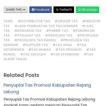
SHARE THIS
Facebook
Twitter/X
WhatsApp
TAGS:
#DISTRIBUTOR TAS
#GROSIR TAS
#INDUSTRI
TAS
#JASA PEMBUATAN TAS TAS SEMINAR
#JUAL
TAS
#KONVEKSI TAS
#PABRIK TAS
#PENGRAJIN
TAS
#PENJAHIT TAS
#PRODUKSI TAS
#PRODUSEN
TAS
#PRODUSEN TAS RANSEL
#PRODUSEN TAS
SEMINAR
#SUPPLIER TAS
#TAS ANAK
#TAS
GOODIEBAG
#TAS MURAH
#TAS PROMOSI
#TAS
RANSEL
#TAS SEKOLAH
#TAS SPUNBOND
#TAS
ULANG TAHUN
Related Posts
Penyuplai Tas Promosi Kabupaten Rejang
Lebong
Penyuplai Tas Promosi Kabupaten Rejang Lebong
Apakah kamu sedang mencari Penyuplai Tas