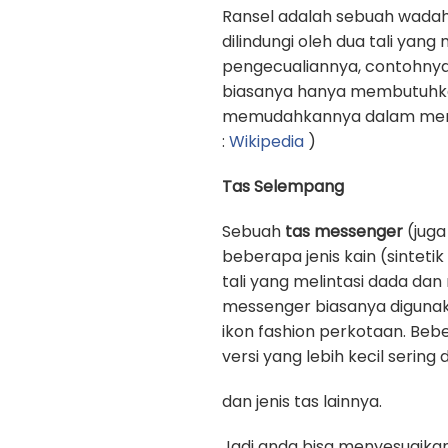
Ransel adalah sebuah wadah
dilindungi oleh dua tali yan
pengecualiannya, contohnya
biasanya hanya membutuhkan 
memudahkannya dalam memb
:
Wikipedia
)
Tas Selempang
Sebuah
tas messenger
(juga
beberapa jenis kain (sinteti
tali yang melintasi dada d
messenger biasanya digunak
ikon fashion perkotaan. Beb
versi yang lebih kecil sering
dan jenis tas lainnya.
Jadi anda bisa menyesuaika