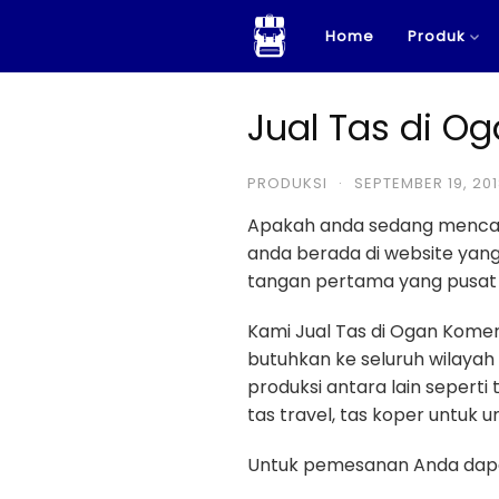
Skip
Home
Produk
to
content
Jual Tas di Og
PRODUKSI
·
SEPTEMBER 19, 20
Apakah anda sedang menca
anda berada di website ya
tangan pertama yang pusat 
Kami Jual Tas di Ogan Kome
butuhkan ke seluruh wilayah
produksi antara lain seperti 
tas travel, tas koper untuk umr
Untuk pemesanan Anda dapa