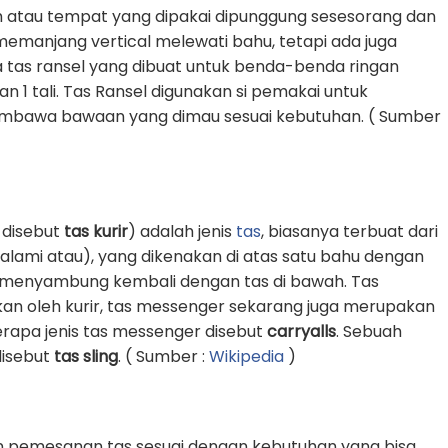
 atau tempat yang dipakai dipunggung sesesorang dan
g memanjang vertical melewati bahu, tetapi ada juga
 tas ransel yang dibuat untuk benda-benda ringan
1 tali. Tas Ransel digunakan si pemakai untuk
awa bawaan yang dimau sesuai kebutuhan. ( Sumber
 disebut
tas kurir
) adalah jenis
tas
, biasanya terbuat dari
k alami atau), yang dikenakan di atas satu bahu dengan
an menyambung kembali dengan tas di bawah. Tas
an oleh kurir, tas messenger sekarang juga merupakan
erapa jenis tas messenger disebut
carryalls
. Sebuah
 disebut
tas sling
. ( Sumber :
Wikipedia
)
n pemesanan tas sesuai dengan kebutuhan yang bisa