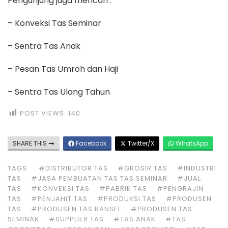
Pengunjung juga mencari :
– Konveksi Tas Seminar
– Sentra Tas Anak
– Pesan Tas Umroh dan Haji
– Sentra Tas Ulang Tahun
POST VIEWS:
140
SHARE THIS
Facebook
Twitter/X
WhatsApp
TAGS:
#DISTRIBUTOR TAS
#GROSIR TAS
#INDUSTRI
TAS
#JASA PEMBUATAN TAS TAS SEMINAR
#JUAL
TAS
#KONVEKSI TAS
#PABRIK TAS
#PENGRAJIN
TAS
#PENJAHIT TAS
#PRODUKSI TAS
#PRODUSEN
TAS
#PRODUSEN TAS RANSEL
#PRODUSEN TAS
SEMINAR
#SUPPLIER TAS
#TAS ANAK
#TAS