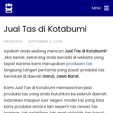
Skip
MENU
to
content
Jual Tas di Kotabumi
PRODUKSI
·
SEPTEMBER 11, 2018
Apakah anda sedang mencari
Jual Tas di Kotabumi
?
Jika benar, sekarang anda berada di website yang
tepat karena kami merupakan
produsen tas
langsung tangan pertama yang pusat produksi tas
berlokasi di daerah
Garut, Jawa Barat.
Kami Jual Tas di Kotabumi menawarkan jasa
produksi tas yang anda butuhkan ke seluruh daerah
Indonesia maupun luar negeri, model tas yang bisa
kami produksi antara lain seperti tas ransel, tas
seminar, tas pelatihan, tas anak sekolah, tas travel,