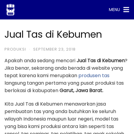
Skip
MENU
to
content
Jual Tas di Kebumen
PRODUKSI
·
SEPTEMBER 23, 2018
Apakah anda sedang mencari
Jual Tas di Kebumen
?
Jika benar, sekarang anda berada di website yang
tepat karena kami merupakan
produsen tas
langsung tangan pertama yang pusat produksi tas
berlokasi di kabupaten
Garut, Jawa Barat.
Kita Jual Tas di Kebumen menawarkan jasa
pembuatan tas yang anda butuhkan ke seluruh
wilayah Indonesia maupun luar negeri, model tas
yang bisa kami produksi antara lain seperti tas
ransel, tas seminar, tas pelatihan, tas anak sekolah,