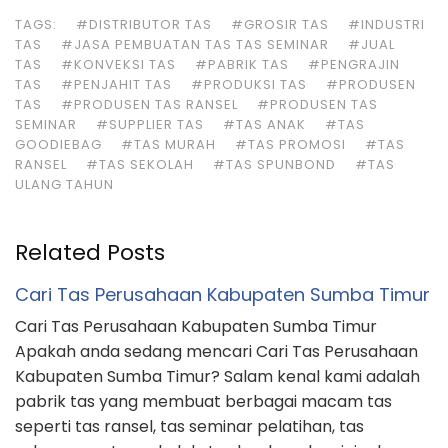
TAGS:
#DISTRIBUTOR TAS
#GROSIR TAS
#INDUSTRI
TAS
#JASA PEMBUATAN TAS TAS SEMINAR
#JUAL
TAS
#KONVEKSI TAS
#PABRIK TAS
#PENGRAJIN
TAS
#PENJAHIT TAS
#PRODUKSI TAS
#PRODUSEN
TAS
#PRODUSEN TAS RANSEL
#PRODUSEN TAS
SEMINAR
#SUPPLIER TAS
#TAS ANAK
#TAS
GOODIEBAG
#TAS MURAH
#TAS PROMOSI
#TAS
RANSEL
#TAS SEKOLAH
#TAS SPUNBOND
#TAS
ULANG TAHUN
Related Posts
Cari Tas Perusahaan Kabupaten Sumba Timur
Cari Tas Perusahaan Kabupaten Sumba Timur
Apakah anda sedang mencari Cari Tas Perusahaan
Kabupaten Sumba Timur? Salam kenal kami adalah
pabrik tas yang membuat berbagai macam tas
seperti tas ransel, tas seminar pelatihan, tas