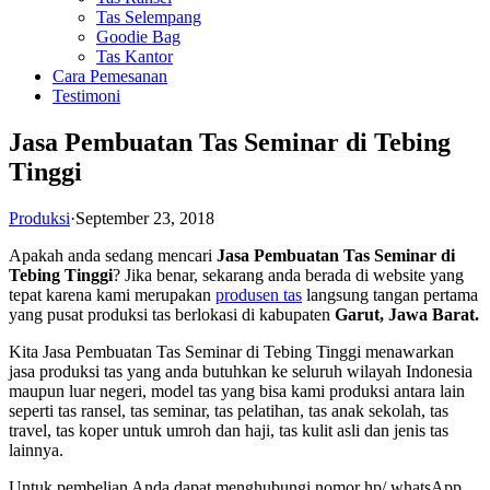
Tas Selempang
Goodie Bag
Tas Kantor
Cara Pemesanan
Testimoni
Jasa Pembuatan Tas Seminar di Tebing
Tinggi
Produksi
·
September 23, 2018
Apakah anda sedang mencari
Jasa Pembuatan Tas Seminar di
Tebing Tinggi
? Jika benar, sekarang anda berada di website yang
tepat karena kami merupakan
produsen tas
langsung tangan pertama
yang pusat produksi tas berlokasi di kabupaten
Garut, Jawa Barat.
Kita Jasa Pembuatan Tas Seminar di Tebing Tinggi menawarkan
jasa produksi tas yang anda butuhkan ke seluruh wilayah Indonesia
maupun luar negeri, model tas yang bisa kami produksi antara lain
seperti tas ransel, tas seminar, tas pelatihan, tas anak sekolah, tas
travel, tas koper untuk umroh dan haji, tas kulit asli dan jenis tas
lainnya.
Untuk pembelian Anda dapat menghubungi nomor hp/ whatsApp