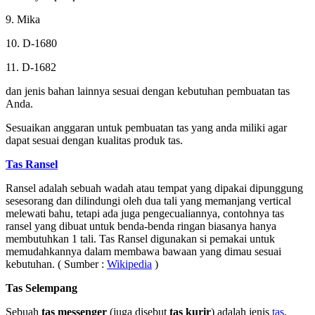
9. Mika
10. D-1680
11. D-1682
dan jenis bahan lainnya sesuai dengan kebutuhan pembuatan tas
Anda.
Sesuaikan anggaran untuk pembuatan tas yang anda miliki agar
dapat sesuai dengan kualitas produk tas.
Tas Ransel
Ransel adalah sebuah wadah atau tempat yang dipakai dipunggung
sesesorang dan dilindungi oleh dua tali yang memanjang vertical
melewati bahu, tetapi ada juga pengecualiannya, contohnya tas
ransel yang dibuat untuk benda-benda ringan biasanya hanya
membutuhkan 1 tali. Tas Ransel digunakan si pemakai untuk
memudahkannya dalam membawa bawaan yang dimau sesuai
kebutuhan. ( Sumber :
Wikipedia
)
Tas Selempang
Sebuah
tas messenger
(juga disebut
tas kurir
) adalah jenis
tas
,