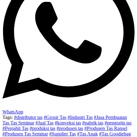
WhatsApp
Tags:
#distributor tas
#Grosir Tas
#Industri Tas
#Jasa Pembuatan
Tas Tas Seminar
#Jual Tas
#konveksi tas
#pabrik tas
#pengrajin tas
#Penjahit Tas
#produksi tas
#produsen tas
#Produsen Tas Ransel
#Produsen Tas Seminar
#Supplier Tas
#Tas Anak
#Tas Goodiebag