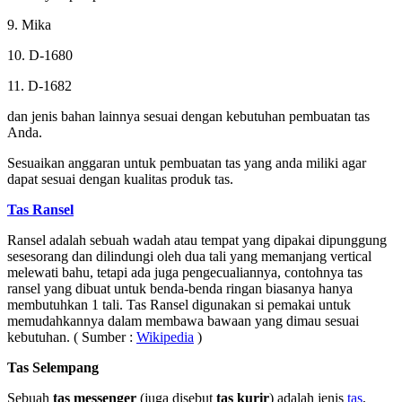
9. Mika
10. D-1680
11. D-1682
dan jenis bahan lainnya sesuai dengan kebutuhan pembuatan tas
Anda.
Sesuaikan anggaran untuk pembuatan tas yang anda miliki agar
dapat sesuai dengan kualitas produk tas.
Tas Ransel
Ransel adalah sebuah wadah atau tempat yang dipakai dipunggung
sesesorang dan dilindungi oleh dua tali yang memanjang vertical
melewati bahu, tetapi ada juga pengecualiannya, contohnya tas
ransel yang dibuat untuk benda-benda ringan biasanya hanya
membutuhkan 1 tali. Tas Ransel digunakan si pemakai untuk
memudahkannya dalam membawa bawaan yang dimau sesuai
kebutuhan. ( Sumber :
Wikipedia
)
Tas Selempang
Sebuah
tas messenger
(juga disebut
tas kurir
) adalah jenis
tas
,