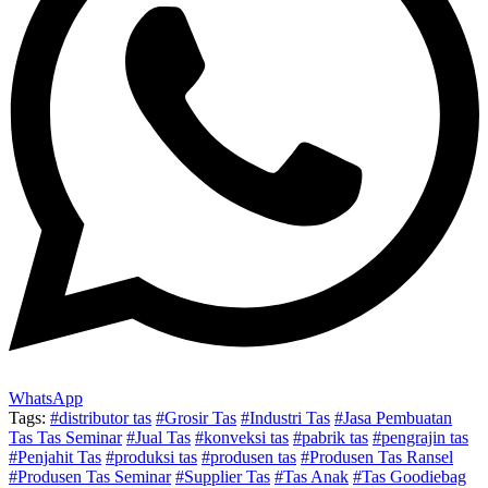
WhatsApp
Tags:
#distributor tas
#Grosir Tas
#Industri Tas
#Jasa Pembuatan
Tas Tas Seminar
#Jual Tas
#konveksi tas
#pabrik tas
#pengrajin tas
#Penjahit Tas
#produksi tas
#produsen tas
#Produsen Tas Ransel
#Produsen Tas Seminar
#Supplier Tas
#Tas Anak
#Tas Goodiebag