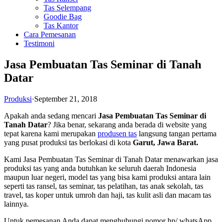
Tas Selempang
Goodie Bag
Tas Kantor
Cara Pemesanan
Testimoni
Jasa Pembuatan Tas Seminar di Tanah
Datar
Produksi
·
September 21, 2018
Apakah anda sedang mencari
Jasa Pembuatan Tas Seminar di
Tanah Datar
? Jika benar, sekarang anda berada di website yang
tepat karena kami merupakan
produsen tas
langsung tangan pertama
yang pusat produksi tas berlokasi di kota
Garut, Jawa Barat.
Kami Jasa Pembuatan Tas Seminar di Tanah Datar menawarkan jasa
produksi tas yang anda butuhkan ke seluruh daerah Indonesia
maupun luar negeri, model tas yang bisa kami produksi antara lain
seperti tas ransel, tas seminar, tas pelatihan, tas anak sekolah, tas
travel, tas koper untuk umroh dan haji, tas kulit asli dan macam tas
lainnya.
Untuk pemesanan Anda dapat menghubungi nomor hp/ whatsApp