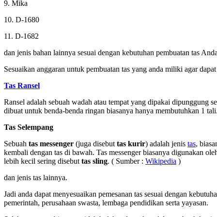
9. Mika
10. D-1680
11. D-1682
dan jenis bahan lainnya sesuai dengan kebutuhan pembuatan tas Anda
Sesuaikan anggaran untuk pembuatan tas yang anda miliki agar dapat 
Tas Ransel
Ransel adalah sebuah wadah atau tempat yang dipakai dipunggung sese
dibuat untuk benda-benda ringan biasanya hanya membutuhkan 1 ta
Tas Selempang
Sebuah
tas messenger
(juga disebut
tas kurir
) adalah jenis
tas
, bias
kembali dengan tas di bawah. Tas messenger biasanya digunakan oleh 
lebih kecil sering disebut
tas sling
. ( Sumber :
Wikipedia
)
dan jenis tas lainnya.
Jadi anda dapat menyesuaikan pemesanan tas sesuai dengan kebutuhan 
pemerintah, perusahaan swasta, lembaga pendidikan serta yayasan.