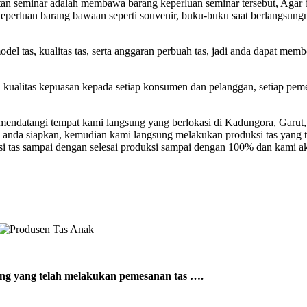
atan seminar adalah membawa barang keperluan seminar tersebut, Agar 
si keperluan barang bawaan seperti souvenir, buku-buku saat berlangsu
el tas, kualitas tas, serta anggaran perbuah tas, jadi anda dapat mem
a kualitas kepuasan kepada setiap konsumen dan pelanggan, setiap pem
ndatangi tempat kami langsung yang berlokasi di Kadungora, Garut, 
 anda siapkan, kemudian kami langsung melakukan produksi tas yang 
si tas sampai dengan selesai produksi sampai dengan 100% dan kami a
sung yang telah melakukan pemesanan tas ….