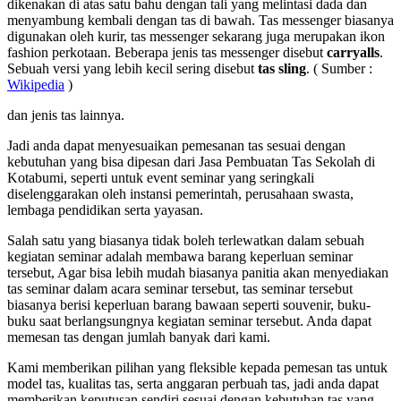
dikenakan di atas satu bahu dengan tali yang melintasi dada dan
menyambung kembali dengan tas di bawah. Tas messenger biasanya
digunakan oleh kurir, tas messenger sekarang juga merupakan ikon
fashion perkotaan. Beberapa jenis tas messenger disebut
carryalls
.
Sebuah versi yang lebih kecil sering disebut
tas sling
. ( Sumber :
Wikipedia
)
dan jenis tas lainnya.
Jadi anda dapat menyesuaikan pemesanan tas sesuai dengan
kebutuhan yang bisa dipesan dari Jasa Pembuatan Tas Sekolah di
Kotabumi, seperti untuk event seminar yang seringkali
diselenggarakan oleh instansi pemerintah, perusahaan swasta,
lembaga pendidikan serta yayasan.
Salah satu yang biasanya tidak boleh terlewatkan dalam sebuah
kegiatan seminar adalah membawa barang keperluan seminar
tersebut, Agar bisa lebih mudah biasanya panitia akan menyediakan
tas seminar dalam acara seminar tersebut, tas seminar tersebut
biasanya berisi keperluan barang bawaan seperti souvenir, buku-
buku saat berlangsungnya kegiatan seminar tersebut. Anda dapat
memesan tas dengan jumlah banyak dari kami.
Kami memberikan pilihan yang fleksible kepada pemesan tas untuk
model tas, kualitas tas, serta anggaran perbuah tas, jadi anda dapat
memberikan keputusan sendiri sesuai dengan kebutuhan tas yang