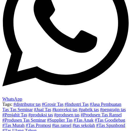
WhatsApp
Tags:
#distributor tas
#Grosir Tas
#Industri Tas
#Jasa Pembuatan
Tas Tas Seminar
#Jual Tas
#konveksi tas
#pabrik tas
#pengrajin tas
#Penjahit Tas
#produksi tas
#produsen tas
#Produsen Tas Ransel
#Produsen Tas Seminar
#Supplier Tas
#Tas Anak
#Tas Goodiebag
#Tas Murah
#Tas Promosi
#tas ransel
#tas sekolah
#Tas Spunbond
#Tas Ulang Tahun