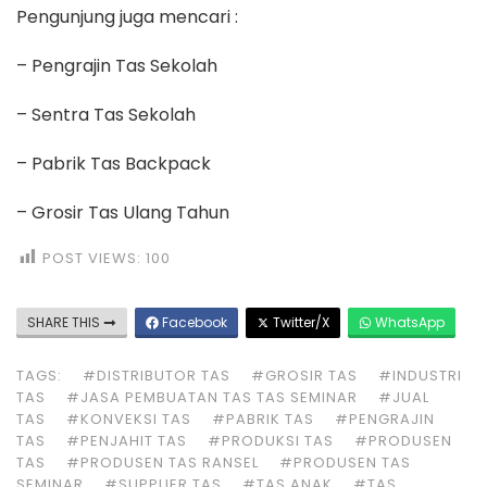
POST VIEWS:
100
SHARE THIS
Facebook
Twitter/X
WhatsApp
TAGS:
#DISTRIBUTOR TAS
#GROSIR TAS
#INDUSTRI
TAS
#JASA PEMBUATAN TAS TAS SEMINAR
#JUAL
TAS
#KONVEKSI TAS
#PABRIK TAS
#PENGRAJIN
TAS
#PENJAHIT TAS
#PRODUKSI TAS
#PRODUSEN
TAS
#PRODUSEN TAS RANSEL
#PRODUSEN TAS
SEMINAR
#SUPPLIER TAS
#TAS ANAK
#TAS
GOODIEBAG
#TAS MURAH
#TAS PROMOSI
#TAS
RANSEL
#TAS SEKOLAH
#TAS SPUNBOND
#TAS
ULANG TAHUN
Related Posts
Sentra Tas Instansi Kabupaten Lebong
Sentra Tas Instansi Kabupaten Lebong Apakah kamu
sedang mencari Sentra Tas Instansi Kabupaten