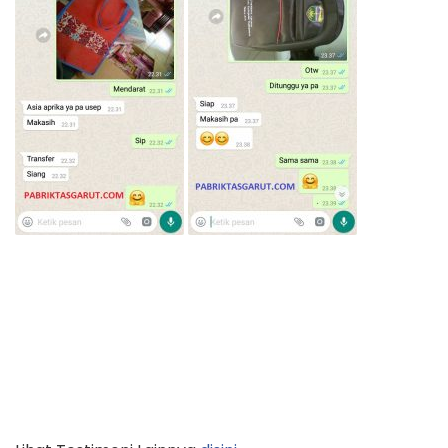
Lihat Testimoni Lainnya
disini…
Silahkan
KLIK TOMBOL
dibawah ini untuk Pemesanan
via
WhatsApp
: