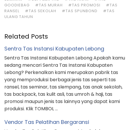
Lebong? Perkenalkan kami merupakan pabrik tas
yang memproduksi berbagai jenis tas seperti tas
ransel, tas seminar, tas slempang, tas anak sekolah,
tas backpack, tas kulit asli, tas umroh & haji, tas
promosi maupun jenis tas lainnya yang dapat kami
produksi. Klik TOMBOL …
Vendor Tas Pelatihan Bergaransi
Vendor Tas Pelatihan Bergaransi Apakah kamu
sedang mencari Vendor Tas Pelatihan Bergaransi?
Salam kenal kami merupakan produsen tas yang
memproduksi berbagai macam tas seperti tas
ransel, tas seminat kit, tas slempang, tas anak
sekolah, tas backpack, original leather bags, tas
koper, tas promosi maupun jenis tas lainnya yang
dapat kami produksi. Klik TOMBOL dibawah ini …
Tempat Produksi Tas Promosi Kabupaten