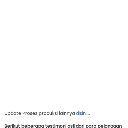
Update Proses produksi lainnya
disini….
Berikut beberapa testimoni asli dari para pelanggan
kami langsung yang telah melakukan pemesanan
tas ….