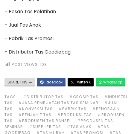
– Pesan Tas Pelatihan
– Jual Tas Anak
– Pabrik Tas Promosi
– Distributor Tas Goodiebag
POST VIEWS:
108
SHARE THIS
Facebook
Twitter/X
WhatsApp
TAGS:
#DISTRIBUTOR TAS
#GROSIR TAS
#INDUSTRI
TAS
#JASA PEMBUATAN TAS TAS SEMINAR
#JUAL
TAS
#KONVEKSI TAS
#PABRIK TAS
#PENGRAJIN
TAS
#PENJAHIT TAS
#PRODUKSI TAS
#PRODUSEN
TAS
#PRODUSEN TAS RANSEL
#PRODUSEN TAS
SEMINAR
#SUPPLIER TAS
#TAS ANAK
#TAS
GOODIEBAG
#TAS MURAH
#TAS PROMOSI
#TAS