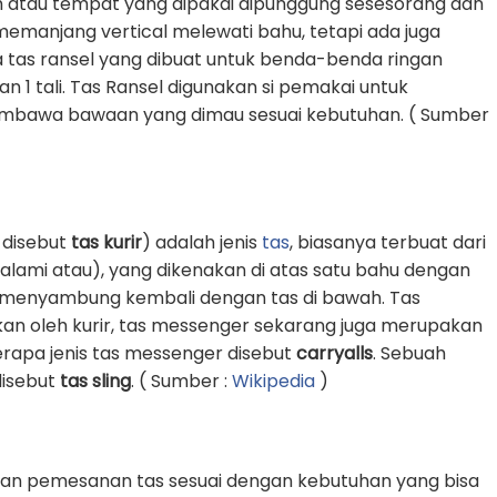
 atau tempat yang dipakai dipunggung sesesorang dan
g memanjang vertical melewati bahu, tetapi ada juga
 tas ransel yang dibuat untuk benda-benda ringan
1 tali. Tas Ransel digunakan si pemakai untuk
awa bawaan yang dimau sesuai kebutuhan. ( Sumber
 disebut
tas kurir
) adalah jenis
tas
, biasanya terbuat dari
k alami atau), yang dikenakan di atas satu bahu dengan
an menyambung kembali dengan tas di bawah. Tas
an oleh kurir, tas messenger sekarang juga merupakan
erapa jenis tas messenger disebut
carryalls
. Sebuah
 disebut
tas sling
. ( Sumber :
Wikipedia
)
an pemesanan tas sesuai dengan kebutuhan yang bisa