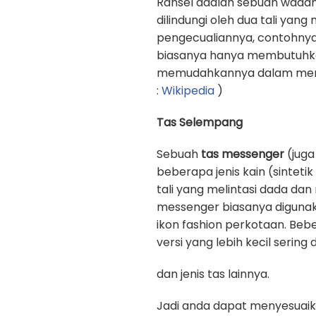
Ransel adalah sebuah wadah
dilindungi oleh dua tali yan
pengecualiannya, contohnya
biasanya hanya membutuhkan 
memudahkannya dalam memb
:
Wikipedia
)
Tas Selempang
Sebuah
tas messenger
(juga
beberapa jenis kain (sinteti
tali yang melintasi dada d
messenger biasanya digunak
ikon fashion perkotaan. Beb
versi yang lebih kecil sering
dan jenis tas lainnya.
Jadi anda dapat menyesuaik