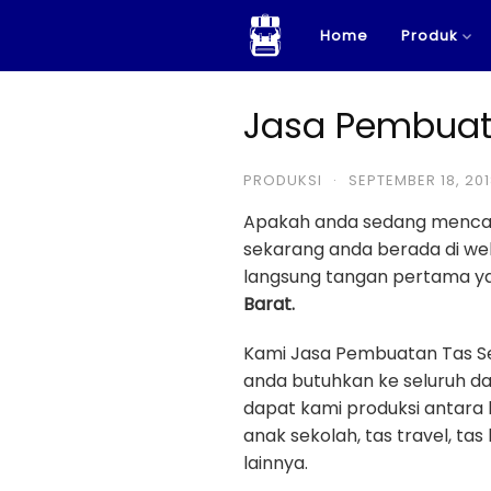
Skip
Home
Produk
to
content
Jasa Pembuata
PRODUKSI
·
SEPTEMBER 18, 20
Apakah anda sedang menca
sekarang anda berada di w
langsung tangan pertama yan
Barat.
Kami Jasa Pembuatan Tas Se
anda butuhkan ke seluruh da
dapat kami produksi antara la
anak sekolah, tas travel, tas
lainnya.