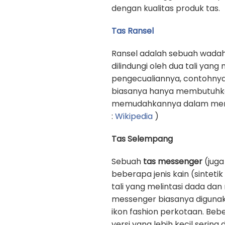
dengan kualitas produk tas.
Tas Ransel
Ransel adalah sebuah wadah
dilindungi oleh dua tali yan
pengecualiannya, contohnya
biasanya hanya membutuhkan 
memudahkannya dalam memb
:
Wikipedia
)
Tas Selempang
Sebuah
tas messenger
(juga
beberapa jenis kain (sinteti
tali yang melintasi dada d
messenger biasanya digunak
ikon fashion perkotaan. Beb
versi yang lebih kecil sering