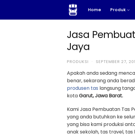
Skip
Home
Produk
to
content
Jasa Pembuata
Jaya
PRODUKSI
·
SEPTEMBER 27, 20
Apakah anda sedang menca
benar, sekarang anda berad
produsen tas
langsung tanga
kota
Garut, Jawa Barat.
Kami Jasa Pembuatan Tas Pe
yang anda butuhkan ke selur
yang bisa kami produksi antar
anak sekolah, tas travel, tas