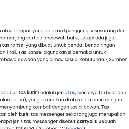
 atau tempat yang dipakai dipunggung sesesorang dan
g memanjang vertical melewati bahu, tetapi ada juga
 tas ransel yang dibuat untuk benda-benda ringan
1 tali. Tas Ransel digunakan si pemakai untuk
awa bawaan yang dimau sesuai kebutuhan. ( Sumber
 disebut
tas kurir
) adalah jenis
tas
, biasanya terbuat dari
k alami atau), yang dikenakan di atas satu bahu dengan
an menyambung kembali dengan tas di bawah. Tas
an oleh kurir, tas messenger sekarang juga merupakan
erapa jenis tas messenger disebut
carryalls
. Sebuah
 disebut
tas sling
. ( Sumber :
Wikipedia
)