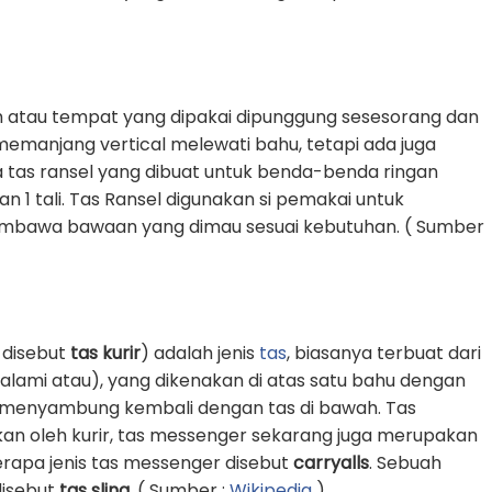
 atau tempat yang dipakai dipunggung sesesorang dan
g memanjang vertical melewati bahu, tetapi ada juga
 tas ransel yang dibuat untuk benda-benda ringan
1 tali. Tas Ransel digunakan si pemakai untuk
awa bawaan yang dimau sesuai kebutuhan. ( Sumber
 disebut
tas kurir
) adalah jenis
tas
, biasanya terbuat dari
k alami atau), yang dikenakan di atas satu bahu dengan
an menyambung kembali dengan tas di bawah. Tas
an oleh kurir, tas messenger sekarang juga merupakan
erapa jenis tas messenger disebut
carryalls
. Sebuah
 disebut
tas sling
. ( Sumber :
Wikipedia
)