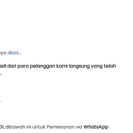
nya
disini….
asli dari para pelanggan kami langsung yang telah
.
…
OL
dibawah ini untuk Pemesanan via
WhatsApp
: