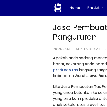
Skip
Home
Produk
to
content
Jasa Pembuata
Pangururan
PRODUKSI
·
SEPTEMBER 24, 20
Apakah anda sedang menca
benar, sekarang anda berad
produsen tas
langsung tanga
kabupaten
Garut, Jawa Bara
Kita Jasa Pembuatan Tas Pe
yang anda butuhkan ke selur
yang bisa kami produksi antar
anak sekolah, tas travel, tas