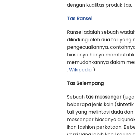
dengan kualitas produk tas.
Tas Ransel
Ransel adalah sebuah wadah
dilindungi oleh dua tali yan
pengecualiannya, contohnya
biasanya hanya membutuhkan 
memudahkannya dalam memb
:
Wikipedia
)
Tas Selempang
Sebuah
tas messenger
(juga
beberapa jenis kain (sinteti
tali yang melintasi dada d
messenger biasanya digunak
ikon fashion perkotaan. Beb
versi yang lebih kecil sering