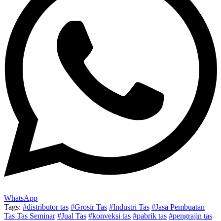
WhatsApp
Tags:
#distributor tas
#Grosir Tas
#Industri Tas
#Jasa Pembuatan
Tas Tas Seminar
#Jual Tas
#konveksi tas
#pabrik tas
#pengrajin tas