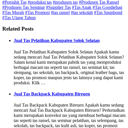
#Penjahit Tas
#produksi tas
#produsen tas
#Produsen Tas Ransel
#Produsen Tas Seminar
#Supplier Tas
#Tas Anak
#Tas Goodiebag
#Tas Murah
#Tas Promosi
#tas ransel
#tas sekolah
#Tas Spunbond
#Tas Ulang Tahun
Related Posts
Jual Tas Pelatihan Kabupaten Solok Selatan
Jual Tas Pelatihan Kabupaten Solok Selatan Apakah kamu
sedang mencari Jual Tas Pelatihan Kabupaten Solok Selatan?
Salam kenal kami merupakan pabrik tas yang memproduksi
berbagai macam tas seperti tas ransel, tas seminat kit, tas
slempang, tas sekolah, tas backpack, original leather bags, tas
koper, tas promosi maupun jenis tas lainnya yang dapat kami
produksi. Klik …
Jual Tas Backpack Kabupaten Bireuen
Jual Tas Backpack Kabupaten Bireuen Apakah kamu sedang
mencari Jual Tas Backpack Kabupaten Bireuen? Perkenalkan
kami merupakan konveksi tas yang membuat berbagai macam
tas seperti tas ransel, tas seminar pelatihan, tas selempang, tas
sekolah, tas backpack, tas kulit asli, tas koper, tas promosi