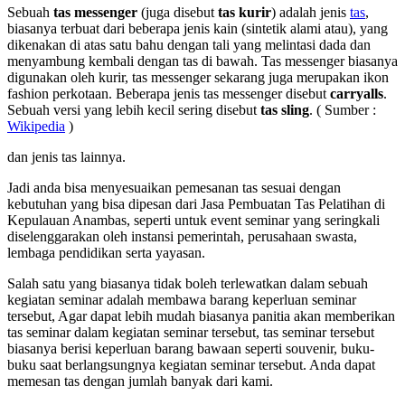
Sebuah
tas messenger
(juga disebut
tas kurir
) adalah jenis
tas
,
biasanya terbuat dari beberapa jenis kain (sintetik alami atau), yang
dikenakan di atas satu bahu dengan tali yang melintasi dada dan
menyambung kembali dengan tas di bawah. Tas messenger biasanya
digunakan oleh kurir, tas messenger sekarang juga merupakan ikon
fashion perkotaan. Beberapa jenis tas messenger disebut
carryalls
.
Sebuah versi yang lebih kecil sering disebut
tas sling
. ( Sumber :
Wikipedia
)
dan jenis tas lainnya.
Jadi anda bisa menyesuaikan pemesanan tas sesuai dengan
kebutuhan yang bisa dipesan dari Jasa Pembuatan Tas Pelatihan di
Kepulauan Anambas, seperti untuk event seminar yang seringkali
diselenggarakan oleh instansi pemerintah, perusahaan swasta,
lembaga pendidikan serta yayasan.
Salah satu yang biasanya tidak boleh terlewatkan dalam sebuah
kegiatan seminar adalah membawa barang keperluan seminar
tersebut, Agar dapat lebih mudah biasanya panitia akan memberikan
tas seminar dalam kegiatan seminar tersebut, tas seminar tersebut
biasanya berisi keperluan barang bawaan seperti souvenir, buku-
buku saat berlangsungnya kegiatan seminar tersebut. Anda dapat
memesan tas dengan jumlah banyak dari kami.