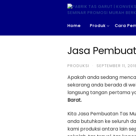
Skip
to
content
Home
Produk
Cara Pe
Jasa Pembuata
PRODUKSI
·
SEPTEMBER 11, 201
Apakah anda sedang menca
sekarang anda berada di w
langsung tangan pertama yan
Barat.
Kita Jasa Pembuatan Tas Mur
anda butuhkan ke seluruh da
kami produksi antara lain sep