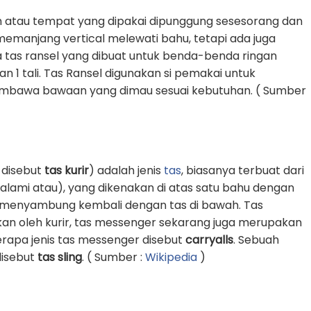
 atau tempat yang dipakai dipunggung sesesorang dan
g memanjang vertical melewati bahu, tetapi ada juga
 tas ransel yang dibuat untuk benda-benda ringan
1 tali. Tas Ransel digunakan si pemakai untuk
awa bawaan yang dimau sesuai kebutuhan. ( Sumber
 disebut
tas kurir
) adalah jenis
tas
, biasanya terbuat dari
k alami atau), yang dikenakan di atas satu bahu dengan
an menyambung kembali dengan tas di bawah. Tas
an oleh kurir, tas messenger sekarang juga merupakan
erapa jenis tas messenger disebut
carryalls
. Sebuah
 disebut
tas sling
. ( Sumber :
Wikipedia
)