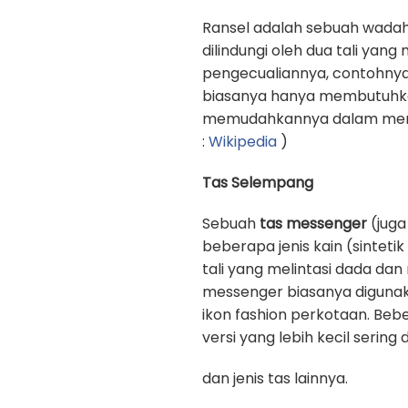
Ransel adalah sebuah wadah
dilindungi oleh dua tali yan
pengecualiannya, contohnya
biasanya hanya membutuhkan 
memudahkannya dalam memb
:
Wikipedia
)
Tas Selempang
Sebuah
tas messenger
(juga
beberapa jenis kain (sinteti
tali yang melintasi dada d
messenger biasanya digunak
ikon fashion perkotaan. Beb
versi yang lebih kecil sering
dan jenis tas lainnya.