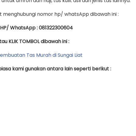
untuk umroh dan haji, tas kulit asli dan jenis tas lainnya.
 menghubungi nomor hp/ whatsApp dibawah ini :
 HP/ WhatsApp : 081322300604
tau KLIK TOMBOL dibawah ini :
asa kami gunakan antara lain seperti berikut :