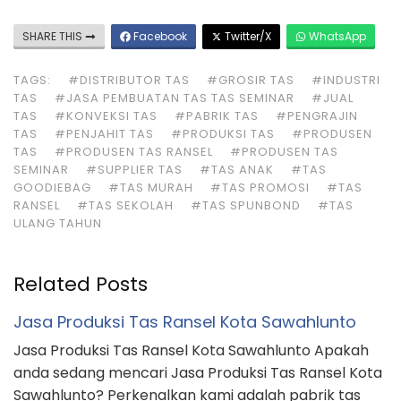
SHARE THIS
Facebook
Twitter/X
WhatsApp
TAGS:
#DISTRIBUTOR TAS
#GROSIR TAS
#INDUSTRI
TAS
#JASA PEMBUATAN TAS TAS SEMINAR
#JUAL
TAS
#KONVEKSI TAS
#PABRIK TAS
#PENGRAJIN
TAS
#PENJAHIT TAS
#PRODUKSI TAS
#PRODUSEN
TAS
#PRODUSEN TAS RANSEL
#PRODUSEN TAS
SEMINAR
#SUPPLIER TAS
#TAS ANAK
#TAS
GOODIEBAG
#TAS MURAH
#TAS PROMOSI
#TAS
RANSEL
#TAS SEKOLAH
#TAS SPUNBOND
#TAS
ULANG TAHUN
Related Posts
Jasa Produksi Tas Ransel Kota Sawahlunto
Jasa Produksi Tas Ransel Kota Sawahlunto Apakah
anda sedang mencari Jasa Produksi Tas Ransel Kota
Sawahlunto? Perkenalkan kami adalah pabrik tas